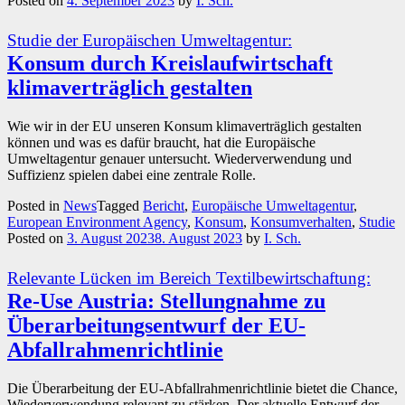
Posted on
4. September 2023
by
I. Sch.
Studie der Europäischen Umweltagentur:
Konsum durch Kreislaufwirtschaft
klimaverträglich gestalten
Wie wir in der EU unseren Konsum klimaverträglich gestalten
können und was es dafür braucht, hat die Europäische
Umweltagentur genauer untersucht. Wiederverwendung und
Suffizienz spielen dabei eine zentrale Rolle.
Posted in
News
Tagged
Bericht
,
Europäische Umweltagentur
,
European Environment Agency
,
Konsum
,
Konsumverhalten
,
Studie
Posted on
3. August 2023
8. August 2023
by
I. Sch.
Relevante Lücken im Bereich Textilbewirtschaftung:
Re-Use Austria: Stellungnahme zu
Überarbeitungsentwurf der EU-
Abfallrahmenrichtlinie
Die Überarbeitung der EU-Abfallrahmenrichtlinie bietet die Chance,
Wiederverwendung relevant zu stärken. Der aktuelle Entwurf der