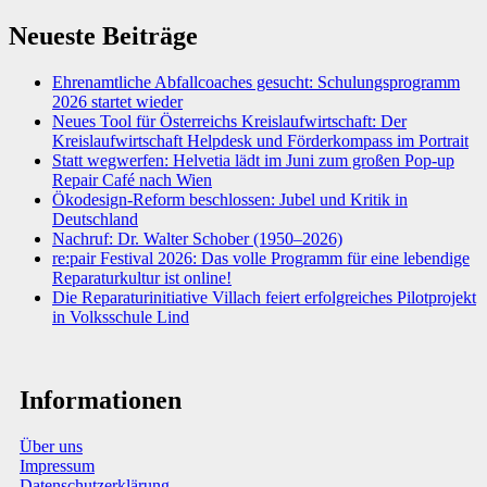
Neueste Beiträge
Ehrenamtliche Abfallcoaches gesucht: Schulungsprogramm
2026 startet wieder
Neues Tool für Österreichs Kreislaufwirtschaft: Der
Kreislaufwirtschaft Helpdesk und Förderkompass im Portrait
Statt wegwerfen: Helvetia lädt im Juni zum großen Pop-up
Repair Café nach Wien
Ökodesign-Reform beschlossen: Jubel und Kritik in
Deutschland
Nachruf: Dr. Walter Schober (1950–2026)
re:pair Festival 2026: Das volle Programm für eine lebendige
Reparaturkultur ist online!
Die Reparaturinitiative Villach feiert erfolgreiches Pilotprojekt
in Volksschule Lind
Informationen
Über uns
Impressum
Datenschutzerklärung