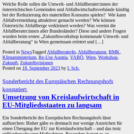
Welche Rolle sollen die Umwelt- und Abfallberater:innen der
österreichischen Gemeinden und Abfallwirtschaftsverbände künftig
bei der Reduzierung des materiellen Konsums spielen? Wie kann
Abfallvermeidung attraktiver gemacht werden? Wie können
Österreichs Abfallberge verkleinert werden? Was vereint die
Abfallberater:innen aller Bundesländer? Diese und andere Fragen
wurden beim ersten „Zukunftsworkshop kommunale Umwelt- und
Abfallberatung“ in Wien gemeinsam erörtert und […]
Posted in
News
Tagged
AbfallberaterIn
,
Abfallberatung
,
BMK
,
Klimaministerium
,
Re-Use Austria
,
VABÖ
,
Wien
,
Workshop
,
Zukunft
,
Zukunftsvisionen
Posted on
18. September 2023
by
I. Sch.
Sonderbericht des Europäischen Rechnungshofs
konstatiert:
Umsetzung von Kreislaufwirtschaft in
EU-Mitgliedsstaaten zu langsam
Ein Sonderbericht des Europäischen Rechnungshofs lässt
aufhorchen: Bisher gäbe es demnach nur wenige Anzeichen für
einen Übergang der EU zur Kreislaufwirtschaft – und das trotz
milliardenschwerer Maßnahmen. Besonders hapert es an