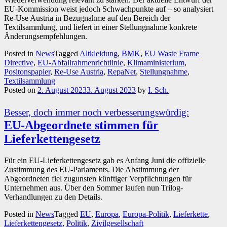
EU-Kommission weist jedoch Schwachpunkte auf – so analysiert
Re-Use Austria in Bezugnahme auf den Bereich der
Textilsammlung, und liefert in einer Stellungnahme konkrete
Änderungsempfehlungen.
Posted in
News
Tagged
Altkleidung
,
BMK
,
EU Waste Frame
Directive
,
EU-Abfallrahmenrichtlinie
,
Klimaministerium
,
Positonspapier
,
Re-Use Austria
,
RepaNet
,
Stellungnahme
,
Textilsammlung
Posted on
2. August 2023
3. August 2023
by
I. Sch.
Besser, doch immer noch verbesserungswürdig:
EU-Abgeordnete stimmen für
Lieferkettengesetz
Für ein EU-Lieferkettengesetz gab es Anfang Juni die offizielle
Zustimmung des EU-Parlaments. Die Abstimmung der
Abgeordneten fiel zugunsten künftiger Verpflichtungen für
Unternehmen aus. Über den Sommer laufen nun Trilog-
Verhandlungen zu den Details.
Posted in
News
Tagged
EU
,
Europa
,
Europa-Politik
,
Lieferkette
,
Lieferkettengesetz
,
Politik
,
Zivilgesellschaft