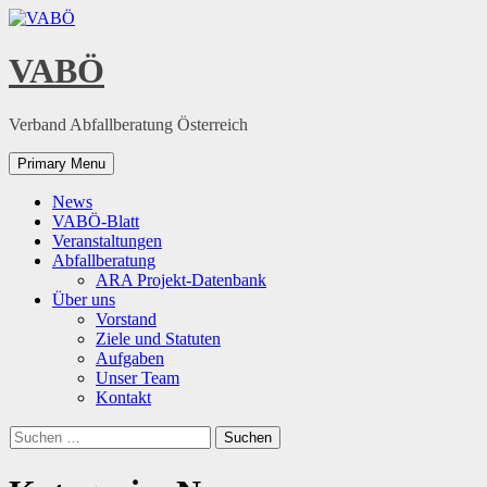
Skip
to
content
VABÖ
Verband Abfallberatung Österreich
Primary Menu
News
VABÖ-Blatt
Veranstaltungen
Abfallberatung
ARA Projekt-Datenbank
Über uns
Vorstand
Ziele und Statuten
Aufgaben
Unser Team
Kontakt
Suchen
nach: