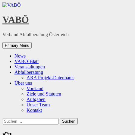
Skip
to
content
VABÖ
Verband Abfallberatung Österreich
Primary Menu
News
VABÖ-Blatt
Veranstaltungen
Abfallberatung
ARA Projekt-Datenbank
Über uns
Vorstand
Ziele und Statuten
Aufgaben
Unser Team
Kontakt
Suchen
nach: