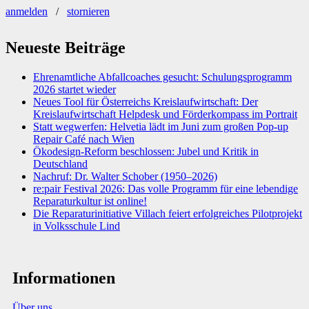
anmelden
/
stornieren
Neueste Beiträge
Ehrenamtliche Abfallcoaches gesucht: Schulungsprogramm
2026 startet wieder
Neues Tool für Österreichs Kreislaufwirtschaft: Der
Kreislaufwirtschaft Helpdesk und Förderkompass im Portrait
Statt wegwerfen: Helvetia lädt im Juni zum großen Pop-up
Repair Café nach Wien
Ökodesign-Reform beschlossen: Jubel und Kritik in
Deutschland
Nachruf: Dr. Walter Schober (1950–2026)
re:pair Festival 2026: Das volle Programm für eine lebendige
Reparaturkultur ist online!
Die Reparaturinitiative Villach feiert erfolgreiches Pilotprojekt
in Volksschule Lind
Informationen
Über uns