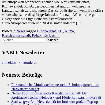
um europaweit brennende Themen wie Kreislaufwirtschaft,
Klimawandel, Schutz der Biodiversität und umweltgerechte
Landwirtschaft zu diskutieren: Das Europäische Umweltbüro (EEB)
veranstaltet seine diesjährige Jahreskonferenz in Wien – eine gute
Gelegenheit für Engagierte aus österreichischen
Gebietskörperschaften und NGOs, unter anderem […]
Posted in
News
Tagged
Biodiversität
,
EU
,
Klima
,
Kreislaufwirtschaft
,
Politik
,
Re-Use
Suchen
nach:
VABÖ-Newsletter
anmelden
/
stornieren
Neueste Beiträge
Ehrenamtliche Abfallcoaches gesucht: Schulungsprogramm
2026 startet wieder
Neues Tool für Österreichs Kreislaufwirtschaft: Der
Kreislaufwirtschaft Helpdesk und Förderkompass im Portrait
Statt wegwerfen: Helvetia lädt im Juni zum großen Pop-up