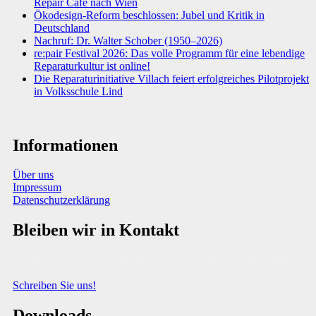
Repair Café nach Wien
Ökodesign-Reform beschlossen: Jubel und Kritik in
Deutschland
Nachruf: Dr. Walter Schober (1950–2026)
re:pair Festival 2026: Das volle Programm für eine lebendige
Reparaturkultur ist online!
Die Reparaturinitiative Villach feiert erfolgreiches Pilotprojekt
in Volksschule Lind
Informationen
Über uns
Impressum
Datenschutzerklärung
Bleiben wir in Kontakt
Sie haben Fragen, Anregungen oder Informationen zum Thema
Abfallberatung?
Schreiben Sie uns!
Downloads