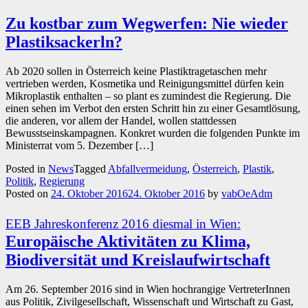
Zu kostbar zum Wegwerfen: Nie wieder
Plastiksackerln?
Ab 2020 sollen in Österreich keine Plastiktragetaschen mehr
vertrieben werden, Kosmetika und Reinigungsmittel dürfen kein
Mikroplastik enthalten – so plant es zumindest die Regierung. Die
einen sehen im Verbot den ersten Schritt hin zu einer Gesamtlösung,
die anderen, vor allem der Handel, wollen stattdessen
Bewusstseinskampagnen. Konkret wurden die folgenden Punkte im
Ministerrat vom 5. Dezember […]
Posted in
News
Tagged
Abfallvermeidung
,
Österreich
,
Plastik
,
Politik
,
Regierung
Posted on
24. Oktober 2016
24. Oktober 2016
by
vabOeAdm
EEB Jahreskonferenz 2016 diesmal in Wien:
Europäische Aktivitäten zu Klima,
Biodiversität und Kreislaufwirtschaft
Am 26. September 2016 sind in Wien hochrangige VertreterInnen
aus Politik, Zivilgesellschaft, Wissenschaft und Wirtschaft zu Gast,