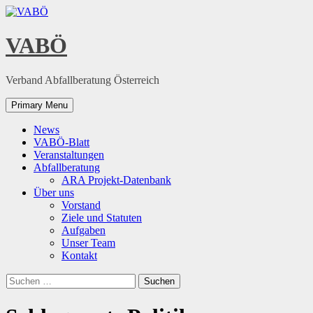
Skip
to
content
VABÖ
Verband Abfallberatung Österreich
Primary Menu
News
VABÖ-Blatt
Veranstaltungen
Abfallberatung
ARA Projekt-Datenbank
Über uns
Vorstand
Ziele und Statuten
Aufgaben
Unser Team
Kontakt
Suchen
nach: