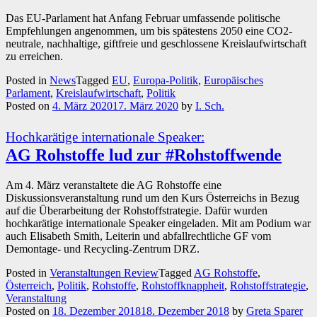
Das EU-Parlament hat Anfang Februar umfassende politische
Empfehlungen angenommen, um bis spätestens 2050 eine CO2-
neutrale, nachhaltige, giftfreie und geschlossene Kreislaufwirtschaft
zu erreichen.
Posted in
News
Tagged
EU
,
Europa-Politik
,
Europäisches
Parlament
,
Kreislaufwirtschaft
,
Politik
Posted on
4. März 2020
17. März 2020
by
I. Sch.
Hochkarätige internationale Speaker:
AG Rohstoffe lud zur #Rohstoffwende
Am 4. März veranstaltete die AG Rohstoffe eine
Diskussionsveranstaltung rund um den Kurs Österreichs in Bezug
auf die Überarbeitung der Rohstoffstrategie. Dafür wurden
hochkarätige internationale Speaker eingeladen. Mit am Podium war
auch Elisabeth Smith, Leiterin und abfallrechtliche GF vom
Demontage- und Recycling-Zentrum DRZ.
Posted in
Veranstaltungen Review
Tagged
AG Rohstoffe
,
Österreich
,
Politik
,
Rohstoffe
,
Rohstoffknappheit
,
Rohstoffstrategie
,
Veranstaltung
Posted on
18. Dezember 2018
18. Dezember 2018
by
Greta Sparer