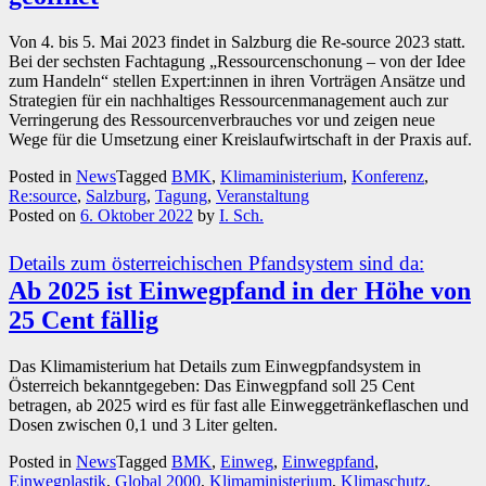
Von 4. bis 5. Mai 2023 findet in Salzburg die Re-source 2023 statt.
Bei der sechsten Fachtagung „Ressourcenschonung – von der Idee
zum Handeln“ stellen Expert:innen in ihren Vorträgen Ansätze und
Strategien für ein nachhaltiges Ressourcenmanagement auch zur
Verringerung des Ressourcenverbrauches vor und zeigen neue
Wege für die Umsetzung einer Kreislaufwirtschaft in der Praxis auf.
Posted in
News
Tagged
BMK
,
Klimaministerium
,
Konferenz
,
Re:source
,
Salzburg
,
Tagung
,
Veranstaltung
Posted on
6. Oktober 2022
by
I. Sch.
Details zum österreichischen Pfandsystem sind da:
Ab 2025 ist Einwegpfand in der Höhe von
25 Cent fällig
Das Klimamisterium hat Details zum Einwegpfandsystem in
Österreich bekanntgegeben: Das Einwegpfand soll 25 Cent
betragen, ab 2025 wird es für fast alle Einweggetränkeflaschen und
Dosen zwischen 0,1 und 3 Liter gelten.
Posted in
News
Tagged
BMK
,
Einweg
,
Einwegpfand
,
Einwegplastik
,
Global 2000
,
Klimaministerium
,
Klimaschutz
,