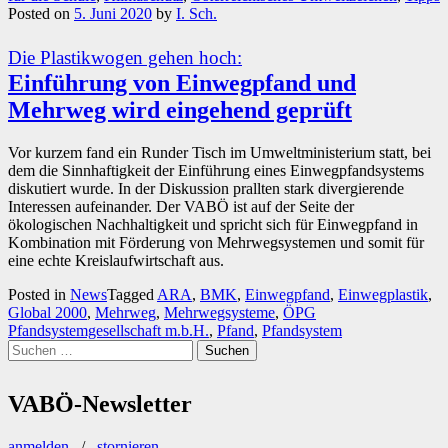
Posted on
5. Juni 2020
by
I. Sch.
Die Plastikwogen gehen hoch:
Einführung von Einwegpfand und
Mehrweg wird eingehend geprüft
Vor kurzem fand ein Runder Tisch im Umweltministerium statt, bei
dem die Sinnhaftigkeit der Einführung eines Einwegpfandsystems
diskutiert wurde. In der Diskussion prallten stark divergierende
Interessen aufeinander. Der VABÖ ist auf der Seite der
ökologischen Nachhaltigkeit und spricht sich für Einwegpfand in
Kombination mit Förderung von Mehrwegsystemen und somit für
eine echte Kreislaufwirtschaft aus.
Posted in
News
Tagged
ARA
,
BMK
,
Einwegpfand
,
Einwegplastik
,
Global 2000
,
Mehrweg
,
Mehrwegsysteme
,
ÖPG
Pfandsystemgesellschaft m.b.H.
,
Pfand
,
Pfandsystem
Suchen
nach:
VABÖ-Newsletter
anmelden
/
stornieren