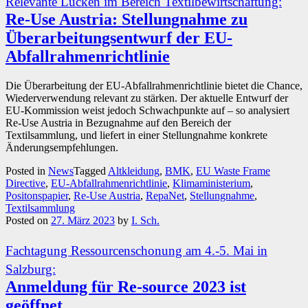
Relevante Lücken im Bereich Textilbewirtschaftung:
Re-Use Austria: Stellungnahme zu
Überarbeitungsentwurf der EU-
Abfallrahmenrichtlinie
Die Überarbeitung der EU-Abfallrahmenrichtlinie bietet die Chance,
Wiederverwendung relevant zu stärken. Der aktuelle Entwurf der
EU-Kommission weist jedoch Schwachpunkte auf – so analysiert
Re-Use Austria in Bezugnahme auf den Bereich der
Textilsammlung, und liefert in einer Stellungnahme konkrete
Änderungsempfehlungen.
Posted in
News
Tagged
Altkleidung
,
BMK
,
EU Waste Frame
Directive
,
EU-Abfallrahmenrichtlinie
,
Klimaministerium
,
Positonspapier
,
Re-Use Austria
,
RepaNet
,
Stellungnahme
,
Textilsammlung
Posted on
27. März 2023
by
I. Sch.
Fachtagung Ressourcenschonung am 4.-5. Mai in
Salzburg:
Anmeldung für Re-source 2023 ist
geöffnet