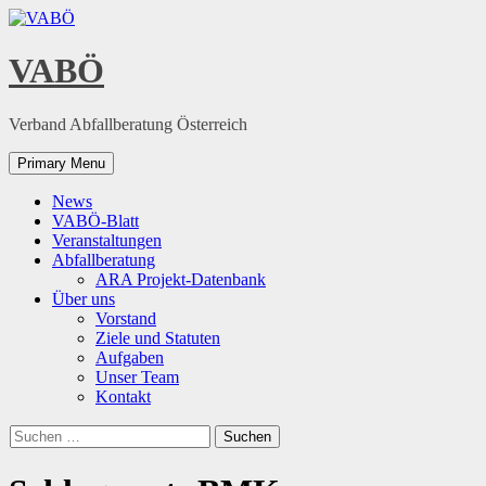
Skip
to
content
VABÖ
Verband Abfallberatung Österreich
Primary Menu
News
VABÖ-Blatt
Veranstaltungen
Abfallberatung
ARA Projekt-Datenbank
Über uns
Vorstand
Ziele und Statuten
Aufgaben
Unser Team
Kontakt
Suchen
nach: