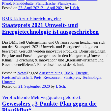
Pfand
,
Pfanddebatte
,
Pfandflasche
,
Pfandsystem
Posted on
23. April 2021
21. April 2021
by
I. Sch.
BMK lädt zur Einreichung ein:
Staatspreis 2021 Umwelt- und
Energietechnologie ist ausgeschrieben
Das BMK lädt Unternehmen und Organisationen herzlich ein sich
um den Staatspreis 2021 Umwelt- und Energietechnologie zu
bewerben. Gesucht werden innovative Produkte, Dienstleistungen,
Projekte und Forschungsergebnisse in den Kategorien „Umwelt und
Klima“, „Forschung & Innovation“ und „Kreislaufwirtschaft und
Ressourceneffizienz“. Einreichschluss ist der 4. Juni.
Posted in
News
Tagged
Ausschreibung
,
BMK
,
Energie
,
Kreislaufwirtschaft
,
Preis
,
Ressourcen
,
Staatspreis
,
Technologie
,
Umwelt
Posted on
21. September 2020
by
I. Sch.
Verpflichtende Mehrwegquoten gefordert:
Gewesslers „3-Punkte-Plan gegen die
Plastikflut“