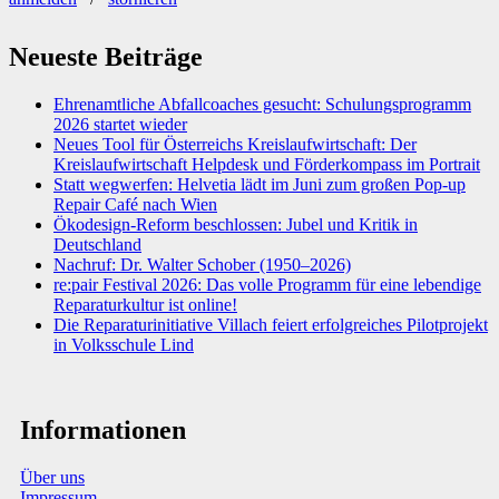
Neueste Beiträge
Ehrenamtliche Abfallcoaches gesucht: Schulungsprogramm
2026 startet wieder
Neues Tool für Österreichs Kreislaufwirtschaft: Der
Kreislaufwirtschaft Helpdesk und Förderkompass im Portrait
Statt wegwerfen: Helvetia lädt im Juni zum großen Pop-up
Repair Café nach Wien
Ökodesign-Reform beschlossen: Jubel und Kritik in
Deutschland
Nachruf: Dr. Walter Schober (1950–2026)
re:pair Festival 2026: Das volle Programm für eine lebendige
Reparaturkultur ist online!
Die Reparaturinitiative Villach feiert erfolgreiches Pilotprojekt
in Volksschule Lind
Informationen
Über uns
Impressum