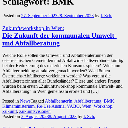
Schlagwort:
BMK
Posted on
27. September 2023
28. September 2023
by
I. Sch.
Zukunftsworkshop in Wien:
Die Zukunft der kommunalen Umwelt-
und Abfallberatung
Welche Rolle sollen die Umwelt- und Abfallberater:innen der
österreichischen Gemeinden und Abfallwirtschaftsverbände künftig
bei der Reduzierung des materiellen Konsums spielen? Wie kann
Abfallvermeidung attraktiver gemacht werden? Wie können
Österreichs Abfallberge verkleinert werden? Was vereint die
Abfallberater:innen aller Bundesländer? Diese und andere Fragen
wurden beim ersten „Zukunftsworkshop kommunale Umwelt- und
Abfallberatung“ in Wien gemeinsam erörtert und […]
Posted in
News
Tagged
AbfallberaterIn
,
Abfallberatung
,
BMK
,
Klimaministerium
,
Re-Use Austria
,
VABÖ
,
Wien
,
Workshop
,
Zukunft
,
Zukunftsvisionen
Posted on
3. August 2023
8. August 2023
by
I. Sch.