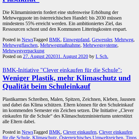
Die Klimaministerin fordert eine stufenweise Erhöhung der
Mehrwegquote im österreichischen Handel: bis 2030 müssen
mindestens 55% erreicht werden. Ein ambitioniertes Ziel, das
Ressourcen schont und den Kommunen Litteringkosten erspart.
Posted in
News
Tagged
BMK
,
Einwegpfand
,
Gewessler
,
Mehrweg
,
Mehrwegflaschen
,
Mehrwegmaßnahme
,
Mehrwegsysteme
,
Mehrwegverpackung
Posted on
27. August 2020
31. August 2020
by
I. Sch.
BMK-Initiative "Clever einkaufen für die Schule":
Weniger Plastik, mehr Klimaschutz und
Qualität beim Schuleinkauf
Plastikarmes Schreiben, Malen, Spitzen, Zeichnen, Kleben, Jausnen
und dabei das Klima schützen. Eltern können für den Schuleinkauf
im kommenden Semester ein Zeichen setzen. Die Initiative „Clever
einkaufen für die Schule“ des Klimaschutzministeriums unterstützt
alle Eltern dabei.
Posted in
News
Tagged
BMK
,
Clever einkaufen
,
Clever einkaufen
für die Schule
,
Klimaschutz
,
Österreichisches Umweltzeichen
,
Tipps