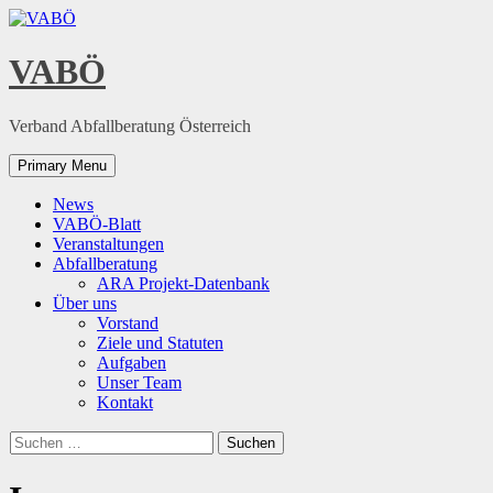
Skip
to
content
VABÖ
Verband Abfallberatung Österreich
Primary Menu
News
VABÖ-Blatt
Veranstaltungen
Abfallberatung
ARA Projekt-Datenbank
Über uns
Vorstand
Ziele und Statuten
Aufgaben
Unser Team
Kontakt
Suchen
nach: