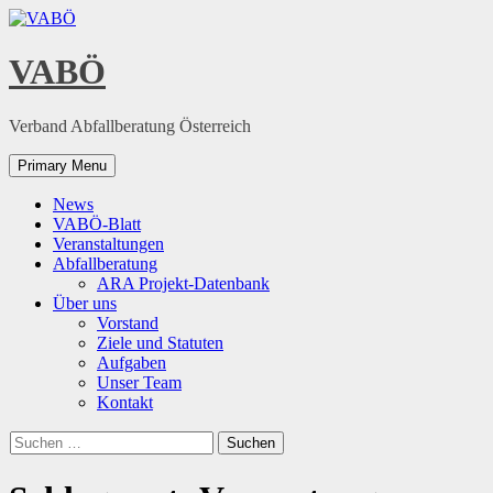
Skip
to
content
VABÖ
Verband Abfallberatung Österreich
Primary Menu
News
VABÖ-Blatt
Veranstaltungen
Abfallberatung
ARA Projekt-Datenbank
Über uns
Vorstand
Ziele und Statuten
Aufgaben
Unser Team
Kontakt
Suchen
nach: