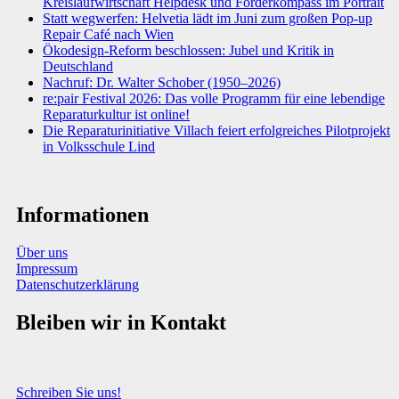
Kreislaufwirtschaft Helpdesk und Förderkompass im Portrait
Statt wegwerfen: Helvetia lädt im Juni zum großen Pop-up
Repair Café nach Wien
Ökodesign-Reform beschlossen: Jubel und Kritik in
Deutschland
Nachruf: Dr. Walter Schober (1950–2026)
re:pair Festival 2026: Das volle Programm für eine lebendige
Reparaturkultur ist online!
Die Reparaturinitiative Villach feiert erfolgreiches Pilotprojekt
in Volksschule Lind
Informationen
Über uns
Impressum
Datenschutzerklärung
Bleiben wir in Kontakt
Sie haben Fragen, Anregungen oder Informationen zum Thema
Abfallberatung?
Schreiben Sie uns!