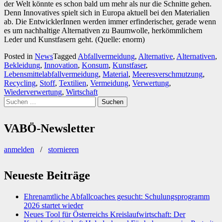
der Welt könnte es schon bald um mehr als nur die Schnitte gehen.
Denn Innovatives spielt sich in Europa aktuell bei den Materialien
ab. Die EntwicklerInnen werden immer erfinderischer, gerade wenn
es um nachhaltige Alternativen zu Baumwolle, herkömmlichem
Leder und Kunstfasern geht. (Quelle: enorm)
Posted in
News
Tagged
Abfallvermeidung
,
Alternative
,
Alternativen
,
Bekleidung
,
Innovation
,
Konsum
,
Kunstfaser
,
Lebensmittelabfallvermeidung
,
Material
,
Meeresverschmutzung
,
Recycling
,
Stoff
,
Textilien
,
Vermeidung
,
Verwertung
,
Wiederverwertung
,
Wirtschaft
Suchen
nach:
VABÖ-Newsletter
anmelden
/
stornieren
Neueste Beiträge
Ehrenamtliche Abfallcoaches gesucht: Schulungsprogramm
2026 startet wieder
Neues Tool für Österreichs Kreislaufwirtschaft: Der