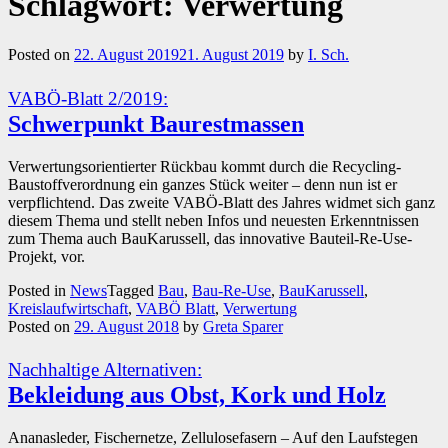
Schlagwort:
Verwertung
Posted on
22. August 2019
21. August 2019
by
I. Sch.
VABÖ-Blatt 2/2019:
Schwerpunkt Baurestmassen
Verwertungsorientierter Rückbau kommt durch die Recycling-
Baustoffverordnung ein ganzes Stück weiter – denn nun ist er
verpflichtend. Das zweite VABÖ-Blatt des Jahres widmet sich ganz
diesem Thema und stellt neben Infos und neuesten Erkenntnissen
zum Thema auch BauKarussell, das innovative Bauteil-Re-Use-
Projekt, vor.
Posted in
News
Tagged
Bau
,
Bau-Re-Use
,
BauKarussell
,
Kreislaufwirtschaft
,
VABÖ Blatt
,
Verwertung
Posted on
29. August 2018
by
Greta Sparer
Nachhaltige Alternativen:
Bekleidung aus Obst, Kork und Holz
Ananasleder, Fischernetze, Zellulosefasern – Auf den Laufstegen