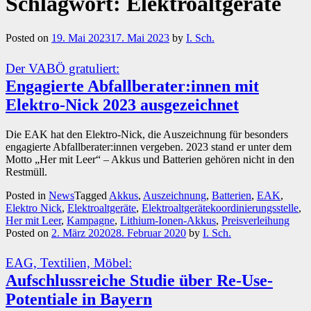
Schlagwort:
Elektroaltgeräte
Posted on
19. Mai 2023
17. Mai 2023
by
I. Sch.
Der VABÖ gratuliert:
Engagierte Abfallberater:innen mit
Elektro-Nick 2023 ausgezeichnet
Die EAK hat den Elektro-Nick, die Auszeichnung für besonders
engagierte Abfallberater:innen vergeben. 2023 stand er unter dem
Motto „Her mit Leer“ – Akkus und Batterien gehören nicht in den
Restmüll.
Posted in
News
Tagged
Akkus
,
Auszeichnung
,
Batterien
,
EAK
,
Elektro Nick
,
Elektroaltgeräte
,
Elektroaltgerätekoordinierungsstelle
,
Her mit Leer
,
Kampagne
,
Lithium-Ionen-Akkus
,
Preisverleihung
Posted on
2. März 2020
28. Februar 2020
by
I. Sch.
EAG, Textilien, Möbel:
Aufschlussreiche Studie über Re-Use-
Potentiale in Bayern