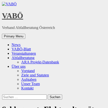
Skip
to
content
VABÖ
Verband Abfallberatung Österreich
Primary Menu
News
VABÖ-Blatt
Veranstaltungen
Abfallberatung
ARA Projekt-Datenbank
Über uns
Vorstand
Ziele und Statuten
Aufgaben
Unser Team
Kontakt
Suchen
nach: