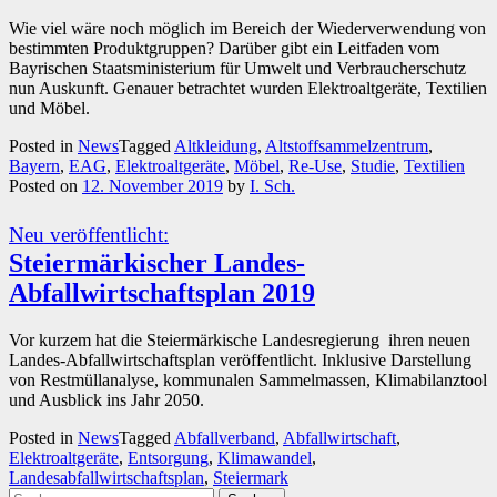
Wie viel wäre noch möglich im Bereich der Wiederverwendung von
bestimmten Produktgruppen? Darüber gibt ein Leitfaden vom
Bayrischen Staatsministerium für Umwelt und Verbraucherschutz
nun Auskunft. Genauer betrachtet wurden Elektroaltgeräte, Textilien
und Möbel.
Posted in
News
Tagged
Altkleidung
,
Altstoffsammelzentrum
,
Bayern
,
EAG
,
Elektroaltgeräte
,
Möbel
,
Re-Use
,
Studie
,
Textilien
Posted on
12. November 2019
by
I. Sch.
Neu veröffentlicht:
Steiermärkischer Landes-
Abfallwirtschaftsplan 2019
Vor kurzem hat die Steiermärkische Landesregierung ihren neuen
Landes-Abfallwirtschaftsplan veröffentlicht. Inklusive Darstellung
von Restmüllanalyse, kommunalen Sammelmassen, Klimabilanztool
und Ausblick ins Jahr 2050.
Posted in
News
Tagged
Abfallverband
,
Abfallwirtschaft
,
Elektroaltgeräte
,
Entsorgung
,
Klimawandel
,
Landesabfallwirtschaftsplan
,
Steiermark
Suchen