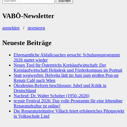
nach:
VABÖ-Newsletter
anmelden
/
stornieren
Neueste Beiträge
Ehrenamtliche Abfallcoaches gesucht: Schulungsprogramm
2026 startet wieder
Neues Tool für Österreichs Kreislaufwirtschaft: Der
Kreislaufwirtschaft Helpdesk und Förderkompass im Portrait
Statt wegwerfen: Helvetia lädt im Juni zum großen Pop-up
Repair Café nach Wien
Ökodesign-Reform beschlossen: Jubel und Kritik in
Deutschland
Nachruf: Dr. Walter Schober (1950–2026)
re:pair Festival 2026: Das volle Programm für eine lebendige
Reparaturkultur ist online!
Die Reparaturinitiative Villach feiert erfolgreiches Pilotprojekt
in Volksschule Lind