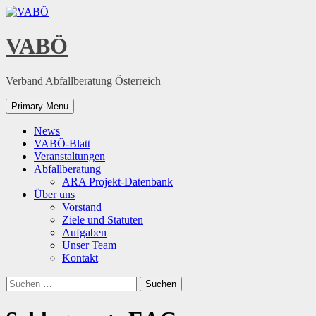
Skip
to
content
VABÖ
Verband Abfallberatung Österreich
Primary Menu
News
VABÖ-Blatt
Veranstaltungen
Abfallberatung
ARA Projekt-Datenbank
Über uns
Vorstand
Ziele und Statuten
Aufgaben
Unser Team
Kontakt
Suchen
nach: