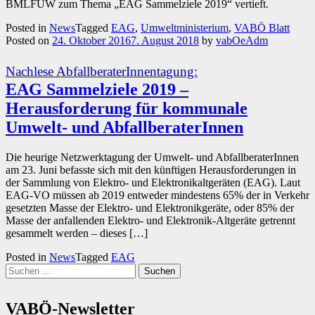
BMLFUW zum Thema „EAG Sammelziele 2019“ vertieft.
Posted in
News
Tagged
EAG
,
Umweltministerium
,
VABÖ Blatt
Posted on
24. Oktober 2016
7. August 2018
by
vabOeAdm
Nachlese AbfallberaterInnentagung:
EAG Sammelziele 2019 –
Herausforderung für kommunale
Umwelt- und AbfallberaterInnen
Die heurige Netzwerktagung der Umwelt- und AbfallberaterInnen
am 23. Juni befasste sich mit den künftigen Herausforderungen in
der Sammlung von Elektro- und Elektronikaltgeräten (EAG). Laut
EAG-VO müssen ab 2019 entweder mindestens 65% der in Verkehr
gesetzten Masse der Elektro- und Elektronikgeräte, oder 85% der
Masse der anfallenden Elektro- und Elektronik-Altgeräte getrennt
gesammelt werden – dieses […]
Posted in
News
Tagged
EAG
Suchen
nach:
VABÖ-Newsletter