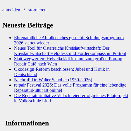
anmelden
/
stornieren
Neueste Beiträge
Ehrenamtliche Abfallcoaches gesucht: Schulungsprogramm
2026 startet wieder
Neues Tool für Österreichs Kreislaufwirtschaft: Der
Kreislaufwirtschaft Helpdesk und Förderkompass im Portrait
Statt wegwerfen: Helvetia lädt im Juni zum großen Pop-up
Repair Café nach Wien
Ökodesign-Reform beschlossen: Jubel und Kritik in
Deutschland
Nachruf: Dr. Walter Schober (1950–2026)
re:pair Festival 2026: Das volle Programm für eine lebendige
Reparaturkultur ist online!
Die Reparaturinitiative Villach feiert erfolgreiches Pilotprojekt
in Volksschule Lind
Informationen