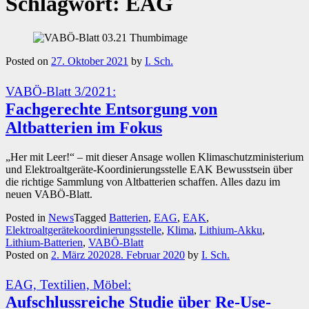
Schlagwort:
EAG
Posted on
27. Oktober 2021
by
I. Sch.
VABÖ-Blatt 3/2021:
Fachgerechte Entsorgung von
Altbatterien im Fokus
„Her mit Leer!“ – mit dieser Ansage wollen Klimaschutzministerium
und Elektroaltgeräte-Koordinierungsstelle EAK Bewusstsein über
die richtige Sammlung von Altbatterien schaffen. Alles dazu im
neuen VABÖ-Blatt.
Posted in
News
Tagged
Batterien
,
EAG
,
EAK
,
Elektroaltgerätekoordinierungsstelle
,
Klima
,
Lithium-Akku
,
Lithium-Batterien
,
VABÖ-Blatt
Posted on
2. März 2020
28. Februar 2020
by
I. Sch.
EAG, Textilien, Möbel:
Aufschlussreiche Studie über Re-Use-