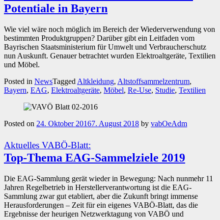
Potentiale in Bayern
Wie viel wäre noch möglich im Bereich der Wiederverwendung von
bestimmten Produktgruppen? Darüber gibt ein Leitfaden vom
Bayrischen Staatsministerium für Umwelt und Verbraucherschutz
nun Auskunft. Genauer betrachtet wurden Elektroaltgeräte, Textilien
und Möbel.
Posted in
News
Tagged
Altkleidung
,
Altstoffsammelzentrum
,
Bayern
,
EAG
,
Elektroaltgeräte
,
Möbel
,
Re-Use
,
Studie
,
Textilien
Posted on
24. Oktober 2016
7. August 2018
by
vabOeAdm
Aktuelles VABÖ-Blatt:
Top-Thema EAG-Sammelziele 2019
Die EAG-Sammlung gerät wieder in Bewegung: Nach nunmehr 11
Jahren Regelbetrieb in Herstellerverantwortung ist die EAG-
Sammlung zwar gut etabliert, aber die Zukunft bringt immense
Herausforderungen – Zeit für ein eigenes VABÖ-Blatt, das die
Ergebnisse der heurigen Netzwerktagung von VABÖ und