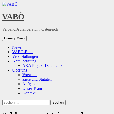
Skip
to
content
VABÖ
Verband Abfallberatung Österreich
Primary Menu
News
VABÖ-Blatt
Veranstaltungen
Abfallberatung
ARA Projekt-Datenbank
Über uns
Vorstand
Ziele und Statuten
Aufgaben
Unser Team
Kontakt
Suchen
nach: