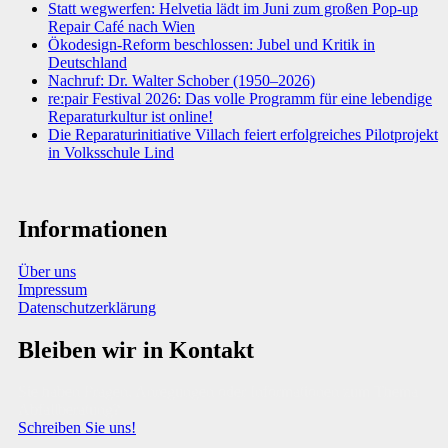
Statt wegwerfen: Helvetia lädt im Juni zum großen Pop-up
Repair Café nach Wien
Ökodesign-Reform beschlossen: Jubel und Kritik in
Deutschland
Nachruf: Dr. Walter Schober (1950–2026)
re:pair Festival 2026: Das volle Programm für eine lebendige
Reparaturkultur ist online!
Die Reparaturinitiative Villach feiert erfolgreiches Pilotprojekt
in Volksschule Lind
Informationen
Über uns
Impressum
Datenschutzerklärung
Bleiben wir in Kontakt
Sie haben Fragen, Anregungen oder Informationen zum Thema
Abfallberatung?
Schreiben Sie uns!