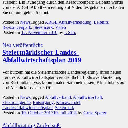
aussieht. Ein Rundgang durch den Ressourcenpark Leibnitz wurde
von der ARGE Abfallvermeidung auf Video festgehalten – schalten
Sie ein und gehen Sie mit.
Posted in
News
Tagged
ARGE Abfallvermeidung
,
Leibnitz
,
Ressourcenpark
,
Steiermark
,
Video
Posted on
12. November 2019
by
I. Sch.
Neu veröffentlicht:
Steiermärkischer Landes-
Abfallwirtschaftsplan 2019
Vor kurzem hat die Steiermärkische Landesregierung ihren neuen
Landes-Abfallwirtschaftsplan veröffentlicht. Inklusive Darstellung
von Restmüllanalyse, kommunalen Sammelmassen, Klimabilanztool
und Ausblick ins Jahr 2050.
Posted in
News
Tagged
Abfallverband
,
Abfallwirtschaft
,
Elektroaltgeräte
,
Entsorgung
,
Klimawandel
,
Landesabfallwirtschaftsplan
,
Steiermark
Posted on
10. Oktober 2017
10. Juli 2018
by
Greta Sparer
Abfallberatung Zuckersüß: