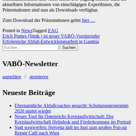
aktuellsten Informationen von einschlägigen ExpertInnen, die
Präsentationen sind nun als Downloads verfügbar.
Zum Download der Präsentationen gehts
hier …
Posted in
News
Tagged
EAG
Beitragsnavigation
Erich Prattes (Stmk.) ist neuer VABÖ-Vorsitzender
Erfolgreiche Abfall-Entwicklungsarbeit in Gambia
Suchen
nach:
VABÖ-Newsletter
anmelden
/
stornieren
Neueste Beiträge
Ehrenamtliche Abfallcoaches gesucht: Schulungsprogramm
2026 startet wieder
Neues Tool für Österreichs Kreislaufwirtschaft: Der
Kreislaufwirtschaft Helpdesk und Förderkompass im Portrait
Statt wegwerfen: Helvetia lädt im Juni zum großen Pop-up
Repair Café nach Wien