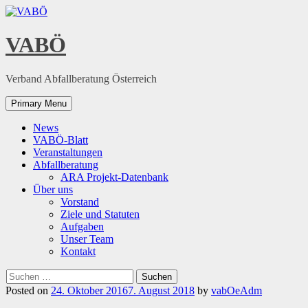
Skip
to
content
VABÖ
Verband Abfallberatung Österreich
Primary Menu
News
VABÖ-Blatt
Veranstaltungen
Abfallberatung
ARA Projekt-Datenbank
Über uns
Vorstand
Ziele und Statuten
Aufgaben
Unser Team
Kontakt
Suchen
nach:
Posted on
24. Oktober 2016
7. August 2018
by
vabOeAdm