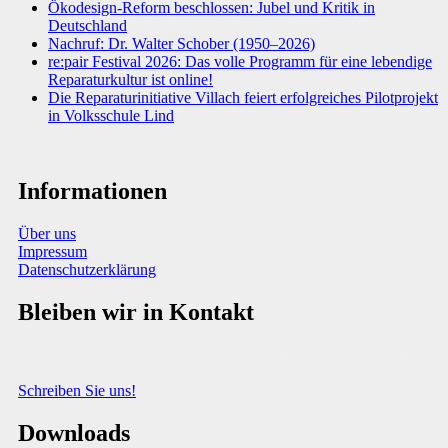
Ökodesign-Reform beschlossen: Jubel und Kritik in
Deutschland
Nachruf: Dr. Walter Schober (1950–2026)
re:pair Festival 2026: Das volle Programm für eine lebendige
Reparaturkultur ist online!
Die Reparaturinitiative Villach feiert erfolgreiches Pilotprojekt
in Volksschule Lind
Informationen
Über uns
Impressum
Datenschutzerklärung
Bleiben wir in Kontakt
Sie haben Fragen, Anregungen oder Informationen zum Thema
Abfallberatung?
Schreiben Sie uns!
Downloads