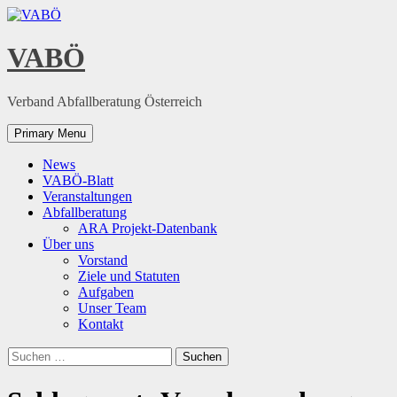
Skip
to
content
VABÖ
Verband Abfallberatung Österreich
Primary Menu
News
VABÖ-Blatt
Veranstaltungen
Abfallberatung
ARA Projekt-Datenbank
Über uns
Vorstand
Ziele und Statuten
Aufgaben
Unser Team
Kontakt
Suchen
nach: