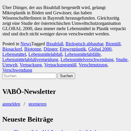
Über Dünger, der aus Bioabfall hergestellt wird, gelangt
Mikroplastik in Böden und Gewässer, das haben
WissenschaftlerInnen in Bayreuth herausgefunden. Gleichzeitig
zeigt eine Studie der österreichischen Umweltschutzorganisation
GLOBAL 2000, dass immer mehr Lebensmittel in Plastik verpackt
sind und doch nicht weniger davon verschwendet werden.
Posted in
News
Tagged
Bioabfall
,
Biologisch abbaubar
,
Biomüll
,
Biosackerl
,
Biotonne
,
Dünger
,
Einwegplastik
,
Global 2000
,
Lebensmittel
,
Lebensmittelabfall
,
Lebensmittelabfälle
,
Lebensmittelabfallvermeidung
,
Lebensmittelverschwendung
,
Studie
,
Umwelt
,
Verpackung
,
Verpackungsmüll
,
Verschmutzung
,
Verschwendung
Suchen
nach:
VABÖ-Newsletter
anmelden
/
stornieren
Neueste Beiträge