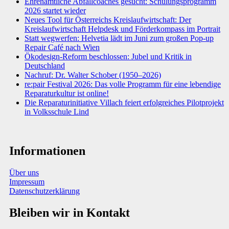
Ehrenamtliche Abfallcoaches gesucht: Schulungsprogramm
2026 startet wieder
Neues Tool für Österreichs Kreislaufwirtschaft: Der
Kreislaufwirtschaft Helpdesk und Förderkompass im Portrait
Statt wegwerfen: Helvetia lädt im Juni zum großen Pop-up
Repair Café nach Wien
Ökodesign-Reform beschlossen: Jubel und Kritik in
Deutschland
Nachruf: Dr. Walter Schober (1950–2026)
re:pair Festival 2026: Das volle Programm für eine lebendige
Reparaturkultur ist online!
Die Reparaturinitiative Villach feiert erfolgreiches Pilotprojekt
in Volksschule Lind
Informationen
Über uns
Impressum
Datenschutzerklärung
Bleiben wir in Kontakt