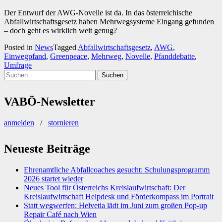
Der Entwurf der AWG-Novelle ist da. In das österreichische
Abfallwirtschaftsgesetz haben Mehrwegsysteme Eingang gefunden
– doch geht es wirklich weit genug?
Posted in
News
Tagged
Abfallwirtschaftsgesetz
,
AWG
,
Einwegpfand
,
Greenpeace
,
Mehrweg
,
Novelle
,
Pfanddebatte
,
Umfrage
Suchen
nach:
VABÖ-Newsletter
anmelden
/
stornieren
Neueste Beiträge
Ehrenamtliche Abfallcoaches gesucht: Schulungsprogramm
2026 startet wieder
Neues Tool für Österreichs Kreislaufwirtschaft: Der
Kreislaufwirtschaft Helpdesk und Förderkompass im Portrait
Statt wegwerfen: Helvetia lädt im Juni zum großen Pop-up
Repair Café nach Wien