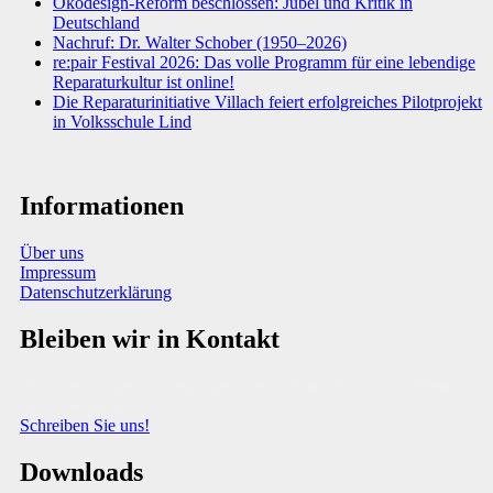
Ökodesign-Reform beschlossen: Jubel und Kritik in
Deutschland
Nachruf: Dr. Walter Schober (1950–2026)
re:pair Festival 2026: Das volle Programm für eine lebendige
Reparaturkultur ist online!
Die Reparaturinitiative Villach feiert erfolgreiches Pilotprojekt
in Volksschule Lind
Informationen
Über uns
Impressum
Datenschutzerklärung
Bleiben wir in Kontakt
Sie haben Fragen, Anregungen oder Informationen zum Thema
Abfallberatung?
Schreiben Sie uns!
Downloads