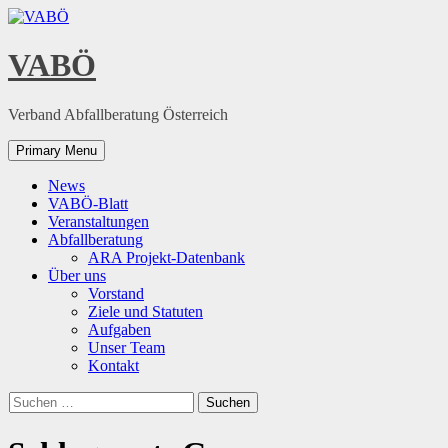
Skip
to
content
VABÖ
Verband Abfallberatung Österreich
Primary Menu
News
VABÖ-Blatt
Veranstaltungen
Abfallberatung
ARA Projekt-Datenbank
Über uns
Vorstand
Ziele und Statuten
Aufgaben
Unser Team
Kontakt
Suchen
nach: