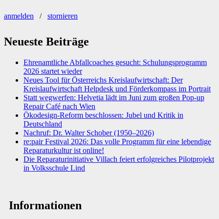
anmelden
/
stornieren
Neueste Beiträge
Ehrenamtliche Abfallcoaches gesucht: Schulungsprogramm
2026 startet wieder
Neues Tool für Österreichs Kreislaufwirtschaft: Der
Kreislaufwirtschaft Helpdesk und Förderkompass im Portrait
Statt wegwerfen: Helvetia lädt im Juni zum großen Pop-up
Repair Café nach Wien
Ökodesign-Reform beschlossen: Jubel und Kritik in
Deutschland
Nachruf: Dr. Walter Schober (1950–2026)
re:pair Festival 2026: Das volle Programm für eine lebendige
Reparaturkultur ist online!
Die Reparaturinitiative Villach feiert erfolgreiches Pilotprojekt
in Volksschule Lind
Informationen