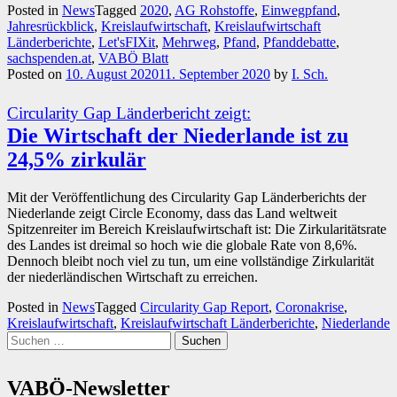
Posted in
News
Tagged
2020
,
AG Rohstoffe
,
Einwegpfand
,
Jahresrückblick
,
Kreislaufwirtschaft
,
Kreislaufwirtschaft
Länderberichte
,
Let'sFIXit
,
Mehrweg
,
Pfand
,
Pfanddebatte
,
sachspenden.at
,
VABÖ Blatt
Posted on
10. August 2020
11. September 2020
by
I. Sch.
Circularity Gap Länderbericht zeigt:
Die Wirtschaft der Niederlande ist zu
24,5% zirkulär
Mit der Veröffentlichung des Circularity Gap Länderberichts der
Niederlande zeigt Circle Economy, dass das Land weltweit
Spitzenreiter im Bereich Kreislaufwirtschaft ist: Die Zirkularitätsrate
des Landes ist dreimal so hoch wie die globale Rate von 8,6%.
Dennoch bleibt noch viel zu tun, um eine vollständige Zirkularität
der niederländischen Wirtschaft zu erreichen.
Posted in
News
Tagged
Circularity Gap Report
,
Coronakrise
,
Kreislaufwirtschaft
,
Kreislaufwirtschaft Länderberichte
,
Niederlande
Suchen
nach:
VABÖ-Newsletter