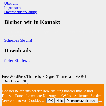
Über uns
Impressum
Datenschutzerklärung
Bleiben wir in Kontakt
Sie haben Fragen, Anregungen oder Informationen zum Thema
Abfallberatung?
Schreiben Sie uns!
Downloads
finden Sie hier…
(C) VABÖ 2025
Free WordPress Theme
by 8Degree Themes and VABÖ
Dark Mode:
Cookies helfen uns bei der Bereitstellung unserer Inhalte und
Dienste. Durch die weitere Nutzung der Webseite stimmen Sie der
Verwendung von Cookies zu.
OK
Nein
Datenschutzerklärung