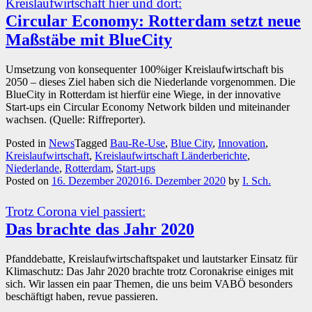
Kreislaufwirtschaft hier und dort:
Circular Economy: Rotterdam setzt neue
Maßstäbe mit BlueCity
Umsetzung von konsequenter 100%iger Kreislaufwirtschaft bis
2050 – dieses Ziel haben sich die Niederlande vorgenommen. Die
BlueCity in Rotterdam ist hierfür eine Wiege, in der innovative
Start-ups ein Circular Economy Network bilden und miteinander
wachsen. (Quelle: Riffreporter).
Posted in
News
Tagged
Bau-Re-Use
,
Blue City
,
Innovation
,
Kreislaufwirtschaft
,
Kreislaufwirtschaft Länderberichte
,
Niederlande
,
Rotterdam
,
Start-ups
Posted on
16. Dezember 2020
16. Dezember 2020
by
I. Sch.
Trotz Corona viel passiert:
Das brachte das Jahr 2020
Pfanddebatte, Kreislaufwirtschaftspaket und lautstarker Einsatz für
Klimaschutz: Das Jahr 2020 brachte trotz Coronakrise einiges mit
sich. Wir lassen ein paar Themen, die uns beim VABÖ besonders
beschäftigt haben, revue passieren.