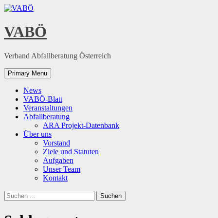
Skip
to
content
VABÖ
Verband Abfallberatung Österreich
Primary Menu
News
VABÖ-Blatt
Veranstaltungen
Abfallberatung
ARA Projekt-Datenbank
Über uns
Vorstand
Ziele und Statuten
Aufgaben
Unser Team
Kontakt
Suchen
nach: