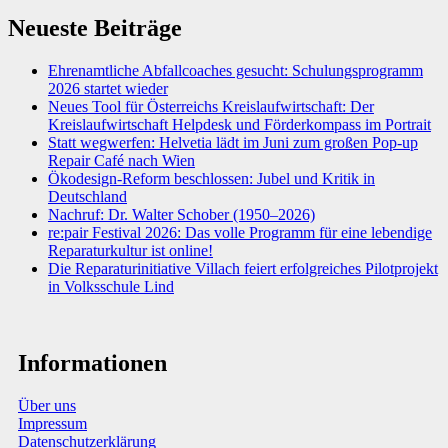
Neueste Beiträge
Ehrenamtliche Abfallcoaches gesucht: Schulungsprogramm
2026 startet wieder
Neues Tool für Österreichs Kreislaufwirtschaft: Der
Kreislaufwirtschaft Helpdesk und Förderkompass im Portrait
Statt wegwerfen: Helvetia lädt im Juni zum großen Pop-up
Repair Café nach Wien
Ökodesign-Reform beschlossen: Jubel und Kritik in
Deutschland
Nachruf: Dr. Walter Schober (1950–2026)
re:pair Festival 2026: Das volle Programm für eine lebendige
Reparaturkultur ist online!
Die Reparaturinitiative Villach feiert erfolgreiches Pilotprojekt
in Volksschule Lind
Informationen
Über uns
Impressum
Datenschutzerklärung