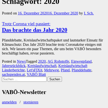
Schlagwort:
2020
Posted on
16. Dezember 2020
16. Dezember 2020
by
I. Sch.
Trotz Corona viel passiert:
Das brachte das Jahr 2020
Pfanddebatte, Kreislaufwirtschaftspaket und lautstarker Einsatz für
Klimaschutz: Das Jahr 2020 brachte trotz Coronakrise einiges mit
sich. Wir lassen ein paar Themen, die uns beim VABÖ besonders
beschäftigt haben, revue passieren.
Posted in
News
Tagged
2020
,
AG Rohstoffe
,
Einwegpfand
,
Jahresrückblick
,
Kreislaufwirtschaft
,
Kreislaufwirtschaft
Länderberichte
,
Let'sFIXit
,
Mehrweg
,
Pfand
,
Pfanddebatte
,
sachspenden.at
,
VABÖ Blatt
Suchen
nach:
VABÖ-Newsletter
anmelden
/
stornieren