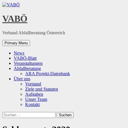
Skip
to
content
VABÖ
Verband Abfallberatung Österreich
Primary Menu
News
VABÖ-Blatt
Veranstaltungen
Abfallberatung
ARA Projekt-Datenbank
Über uns
Vorstand
Ziele und Statuten
Aufgaben
Unser Team
Kontakt
Suchen
nach: