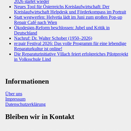
2026 startet wieder
Neues Tool für Österreichs Kreislaufwirtschaft: Der
Kreislaufwirtschaft Helpdesk und Förderkompass im Portrait
Statt wegwerfen: Helvetia lädt im Juni zum großen Pop-up
Repair Café nach Wien
Ökodesign-Reform beschlossen: Jubel und Kritik in
Deutschland
Nachruf: Dr. Walter Schober (1950–2026)
re:pair Festival 2026: Das volle Programm für eine lebendige
Reparaturkultur ist online!
Die Reparaturinitiative Villach feiert erfolgreiches Pilotprojekt
in Volksschule Lind
Informationen
Über uns
Impressum
Datenschutzerklärung
Bleiben wir in Kontakt
Sie haben Fragen, Anregungen oder Informationen zum Thema