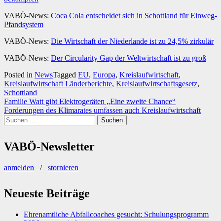
VABÖ-News:
Coca Cola entscheidet sich in Schottland für Einweg-
Pfandsystem
VABÖ-News:
Die Wirtschaft der Niederlande ist zu 24,5% zirkulär
VABÖ-News:
Der Circularity Gap der Weltwirtschaft ist zu groß
Posted in
News
Tagged
EU
,
Europa
,
Kreislaufwirtschaft
,
Kreislaufwirtschaft Länderberichte
,
Kreislaufwirtschaftsgesetz
,
Schottland
Beitragsnavigation
Familie Watt gibt Elektrogeräten „Eine zweite Chance“
Forderungen des Klimarates umfassen auch Kreislaufwirtschaft
Suchen
nach:
VABÖ-Newsletter
anmelden
/
stornieren
Neueste Beiträge
Ehrenamtliche Abfallcoaches gesucht: Schulungsprogramm