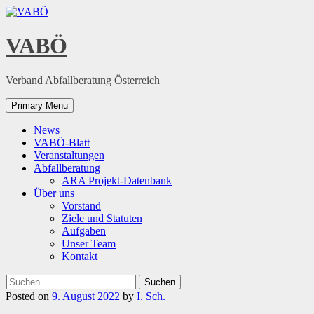
Skip
to
content
VABÖ
Verband Abfallberatung Österreich
Primary Menu
News
VABÖ-Blatt
Veranstaltungen
Abfallberatung
ARA Projekt-Datenbank
Über uns
Vorstand
Ziele und Statuten
Aufgaben
Unser Team
Kontakt
Suchen
nach:
Posted on
9. August 2022
by
I. Sch.