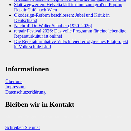
Statt wegwerfen: Helvetia lädt im Juni zum großen Pop-up
Repair Café nach Wien
Ökodesign-Reform beschlossen: Jubel und Kritik in
Deutschland
Nachruf: Dr. Walter Schober (1950–2026)
re:pair Festival 2026: Das volle Programm für eine lebendige
Reparaturkultur ist online!
Die Reparaturinitiative Villach feiert erfolgreiches Pilotprojekt
in Volksschule Lind
Informationen
Über uns
Impressum
Datenschutzerklärung
Bleiben wir in Kontakt
Sie haben Fragen, Anregungen oder Informationen zum Thema
Abfallberatung?
Schreiben Sie uns!