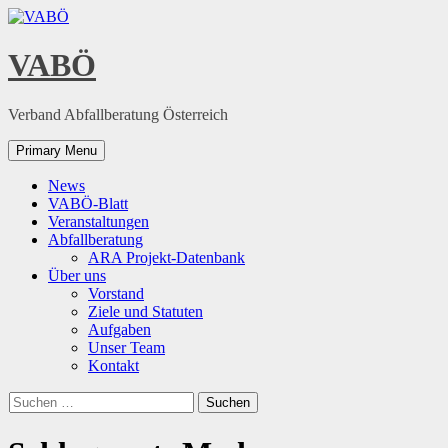
Skip
to
content
VABÖ
Verband Abfallberatung Österreich
Primary Menu
News
VABÖ-Blatt
Veranstaltungen
Abfallberatung
ARA Projekt-Datenbank
Über uns
Vorstand
Ziele und Statuten
Aufgaben
Unser Team
Kontakt
Suchen
nach: