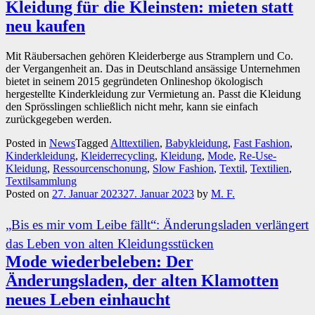
Kleidung für die Kleinsten: mieten statt
neu kaufen
Mit Räubersachen gehören Kleiderberge aus Stramplern und Co.
der Vergangenheit an. Das in Deutschland ansässige Unternehmen
bietet in seinem 2015 gegründeten Onlineshop ökologisch
hergestellte Kinderkleidung zur Vermietung an. Passt die Kleidung
den Sprösslingen schließlich nicht mehr, kann sie einfach
zurückgegeben werden.
Posted in
News
Tagged
Alttextilien
,
Babykleidung
,
Fast Fashion
,
Kinderkleidung
,
Kleiderrecycling
,
Kleidung
,
Mode
,
Re-Use-
Kleidung
,
Ressourcenschonung
,
Slow Fashion
,
Textil
,
Textilien
,
Textilsammlung
Posted on
27. Januar 2023
27. Januar 2023
by
M. F.
„Bis es mir vom Leibe fällt“: Änderungsladen verlängert
das Leben von alten Kleidungsstücken
Mode wiederbeleben: Der
Änderungsladen, der alten Klamotten
neues Leben einhaucht