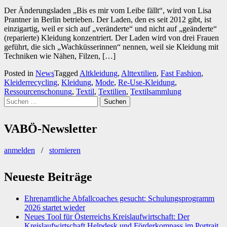
Der Änderungsladen „Bis es mir vom Leibe fällt“, wird von Lisa
Prantner in Berlin betrieben. Der Laden, den es seit 2012 gibt, ist
einzigartig, weil er sich auf „veränderte“ und nicht auf „geänderte“
(reparierte) Kleidung konzentriert. Der Laden wird von drei Frauen
geführt, die sich „Wachküsserinnen“ nennen, weil sie Kleidung mit
Techniken wie Nähen, Filzen, […]
Posted in
News
Tagged
Altkleidung
,
Alttextilien
,
Fast Fashion
,
Kleiderrecycling
,
Kleidung
,
Mode
,
Re-Use-Kleidung
,
Ressourcenschonung
,
Textil
,
Textilien
,
Textilsammlung
Suchen
nach:
VABÖ-Newsletter
anmelden
/
stornieren
Neueste Beiträge
Ehrenamtliche Abfallcoaches gesucht: Schulungsprogramm
2026 startet wieder
Neues Tool für Österreichs Kreislaufwirtschaft: Der
Kreislaufwirtschaft Helpdesk und Förderkompass im Portrait