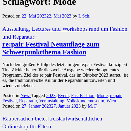
Schlagwort:
Mode
Posted on
22. Mai 2023
22. Mai 2023
by
I. Sch.
Ausstellung, Lectures und Workshops rund um Fashion
und Reparatur:
re:pair Festival Neuauflage zum
Schwerpunktthema Fashion
Nach dem großen Erfolg des letztjährigen re:pair Festival konzipiert
Tina Zickler heuer für die zweite Ausgabe wieder ein opulentes
Programm. Ziel des re:pair Festival, das im Oktober 2023 startet, ist
es, die traditionsreiche Kultur der Reparatur aufzuwerten und
wiederzubeleben.
Posted in
News
Tagged
2023
,
Event
,
Fast Fashion
,
Mode
,
re:pair
Festival
,
Reparatur
,
Veranstaltung
,
Volkskundemuseum
,
Wien
Posted on
27. Januar 2023
27. Januar 2023
by
M. F.
Räubersachen bietet kreislaufwirtschaftlichen
Onlineshop für Eltern