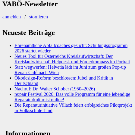
VABÖ-Newsletter
anmelden
/
stornieren
Neueste Beiträge
Ehrenamtliche Abfallcoaches gesucht: Schulungsprogramm
2026 startet wieder
Neues Tool für Österreichs Kreislaufwirtschaft: Der
Kreislaufwirtschaft Helpdesk und Förderkompass im Portrait
Statt wegwerfen: Helvetia lädt im Juni zum großen Pop-up
Repair Café nach Wien
Ökodesign-Reform beschlossen: Jubel und Kritik in
Deutschland
Nachruf: Dr. Walter Schober (1950–2026)
re:pair Festival 2026: Das volle Programm für eine lebendige
Reparaturkultur ist online!
Die Reparaturinitiative Villach feiert erfolgreiches Pilotprojekt
in Volksschule Lind
Informationen