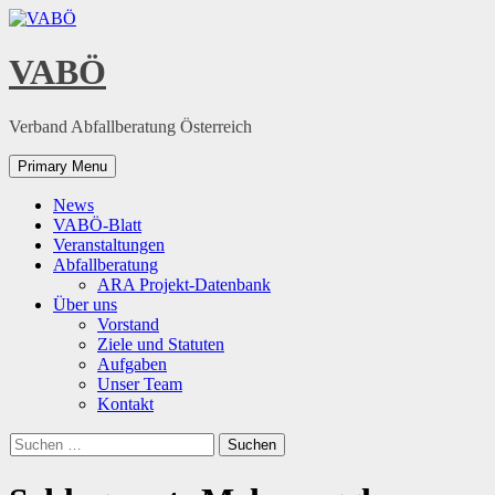
Skip
to
content
VABÖ
Verband Abfallberatung Österreich
Primary Menu
News
VABÖ-Blatt
Veranstaltungen
Abfallberatung
ARA Projekt-Datenbank
Über uns
Vorstand
Ziele und Statuten
Aufgaben
Unser Team
Kontakt
Suchen
nach: