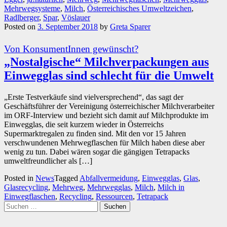
Mehrwegsysteme
,
Milch
,
Österreichisches Umweltzeichen
,
Radlberger
,
Spar
,
Vöslauer
Posted on
3. September 2018
by
Greta Sparer
Von KonsumentInnen gewünscht?
„Nostalgische“ Milchverpackungen aus
Einwegglas sind schlecht für die Umwelt
„Erste Testverkäufe sind vielversprechend“, das sagt der
Geschäftsführer der Vereinigung österreichischer Milchverarbeiter
im ORF-Interview und bezieht sich damit auf Milchprodukte im
Einwegglas, die seit kurzem wieder in Österreichs
Supermarktregalen zu finden sind. Mit den vor 15 Jahren
verschwundenen Mehrwegflaschen für Milch haben diese aber
wenig zu tun. Dabei wären sogar die gängigen Tetrapacks
umweltfreundlicher als […]
Posted in
News
Tagged
Abfallvermeidung
,
Einwegglas
,
Glas
,
Glasrecycling
,
Mehrweg
,
Mehrwegglas
,
Milch
,
Milch in
Einwegflaschen
,
Recycling
,
Ressourcen
,
Tetrapack
Suchen
nach: