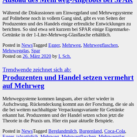
Während die Diskussionen um Einwegpfand und Mehrwegsysteme
auf Politebene noch in vollem Gang sind, gibt es von Seiten der
Produzenten und des Handels einige erfreuliche Entwicklungen zu
berichten. So sind etwa seit kurzem bei SPAR einige Eigenmarke-
Getränke in der 1-Liter-Mehrweg-Glasflasche erhältlich.
Posted in
News
Tagged
Egger
,
Mehrweg
,
Mehrwegflaschen
,
Mehrwegglas
,
Spar
Posted on
26. März 2020
by
I. Sch.
Trendwende zeichnet sich ab:
Produzenten und Handel setzen vermehrt
auf Mehrweg
Mehrwegsysteme kommen langsam, aber sicher wieder in
Aufschwung. Rückendeckung kommt aus der Forschung, die sie als
die bei weitem nachhaltigste Verpackungsvariante für Getränke
erkannt hat. Produzenten und der Handel setzen schon jetzt die
Theorie in die Praxis um. Hier ein paar aktuelle Beispiele.
Posted in
News
Tagged
Berglandmilch
,
Burgenland
,
Coca-Cola
,
Egger
,
ja!natürlich
,
Mehrweg
,
Mehrwegflaschen
,
Mehrwegglas
,