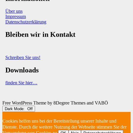
Über uns
Impressum
Datenschutzerklärung
Bleiben wir in Kontakt
Sie haben Fragen, Anregungen oder Informationen zum Thema
Abfallberatung?
Schreiben Sie uns!
Downloads
finden Sie hier…
(C) VABÖ 2025
Free WordPress Theme
by 8Degree Themes and VABÖ
Dark Mode:
Cookies helfen uns bei der Bereitstellung unserer Inhalte und
Dienste. Durch die weitere Nutzung der Webseite stimmen Sie der
Verwendung von Cookies zu.