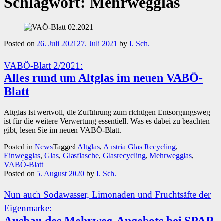
Schlagwort:
Mehrwegglas
Posted on
26. Juli 2021
27. Juli 2021
by
I. Sch.
VABÖ-Blatt 2/2021:
Alles rund um Altglas im neuen VABÖ-
Blatt
Altglas ist wertvoll, die Zuführung zum richtigen Entsorgungsweg
ist für die weitere Verwertung essentiell. Was es dabei zu beachten
gibt, lesen Sie im neuen VABÖ-Blatt.
Posted in
News
Tagged
Altglas
,
Austria Glas Recycling
,
Einwegglas
,
Glas
,
Glasflasche
,
Glasrecycling
,
Mehrwegglas
,
VABÖ-Blatt
Posted on
5. August 2020
by
I. Sch.
Nun auch Sodawasser, Limonaden und Fruchtsäfte der
Eigenmarke:
Ausbau des Mehrweg-Angebots bei SPAR