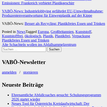
Emissionen: Frankreich verbietet Plastikgeschirr
VABÖ-News: Industrielobbying gefährdet EU-Umweltmaßnahme:
Produzentenverantwortung für Einwegplastik auf der Kippe
VABÖ-News:
Besser als Recycling: Plastikfreies Essen und Trinken
Posted in
News
Tagged
Europa
,
Großbritannien
,
Kunststoff
,
Kusntstofffrei
,
ökologisch
,
Plastik
,
Plastikfrei
,
Verpackung
Beitragsnavigation
Plastikfreies Essen und Trinken
Alte Schachteln wollen ins Abfallsammelzentrum
Suchen
nach:
VABÖ-Newsletter
anmelden
/
stornieren
Neueste Beiträge
Ehrenamtliche Abfallcoaches gesucht: Schulungsprogramm
2026 startet wieder
Neues Tool für Österreichs Kreislaufwirtschaft: Der