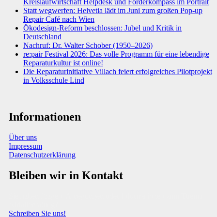
Kreislaufwirtschaft Helpdesk und Förderkompass im Portrait
Statt wegwerfen: Helvetia lädt im Juni zum großen Pop-up
Repair Café nach Wien
Ökodesign-Reform beschlossen: Jubel und Kritik in
Deutschland
Nachruf: Dr. Walter Schober (1950–2026)
re:pair Festival 2026: Das volle Programm für eine lebendige
Reparaturkultur ist online!
Die Reparaturinitiative Villach feiert erfolgreiches Pilotprojekt
in Volksschule Lind
Informationen
Über uns
Impressum
Datenschutzerklärung
Bleiben wir in Kontakt
Sie haben Fragen, Anregungen oder Informationen zum Thema
Abfallberatung?
Schreiben Sie uns!