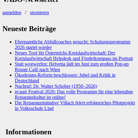
anmelden
/
stornieren
Neueste Beiträge
Ehrenamtliche Abfallcoaches gesucht: Schulungsprogramm
2026 startet wieder
Neues Tool für Österreichs Kreislaufwirtschaft: Der
Kreislaufwirtschaft Helpdesk und Förderkompass im Portrait
Statt wegwerfen: Helvetia lädt im Juni zum großen Pop-up
Repair Café nach Wien
Ökodesign-Reform beschlossen: Jubel und Kritik in
Deutschland
Nachruf: Dr. Walter Schober (1950–2026)
re:pair Festival 2026: Das volle Programm für eine lebendige
Reparaturkultur ist online!
Die Reparaturinitiative Villach feiert erfolgreiches Pilotprojekt
in Volksschule Lind
Informationen