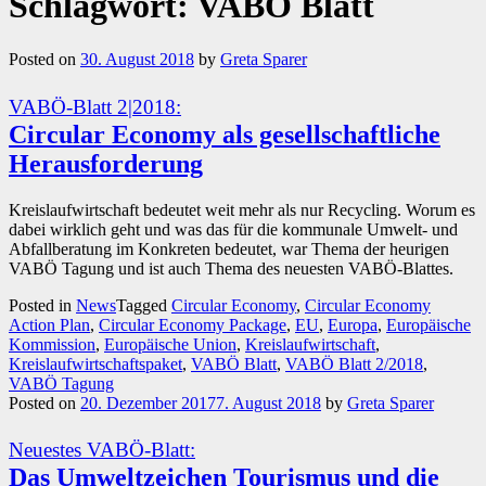
Schlagwort:
VABÖ Blatt
Posted on
30. August 2018
by
Greta Sparer
VABÖ-Blatt 2|2018:
Circular Economy als gesellschaftliche
Herausforderung
Kreislaufwirtschaft bedeutet weit mehr als nur Recycling. Worum es
dabei wirklich geht und was das für die kommunale Umwelt- und
Abfallberatung im Konkreten bedeutet, war Thema der heurigen
VABÖ Tagung und ist auch Thema des neuesten VABÖ-Blattes.
Posted in
News
Tagged
Circular Economy
,
Circular Economy
Action Plan
,
Circular Economy Package
,
EU
,
Europa
,
Europäische
Kommission
,
Europäische Union
,
Kreislaufwirtschaft
,
Kreislaufwirtschaftspaket
,
VABÖ Blatt
,
VABÖ Blatt 2/2018
,
VABÖ Tagung
Posted on
20. Dezember 2017
7. August 2018
by
Greta Sparer
Neuestes VABÖ-Blatt:
Das Umweltzeichen Tourismus und die