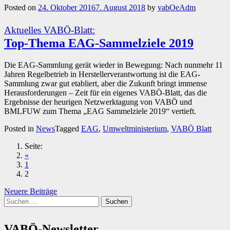
Posted on
24. Oktober 2016
7. August 2018
by
vabOeAdm
Aktuelles VABÖ-Blatt:
Top-Thema EAG-Sammelziele 2019
Die EAG-Sammlung gerät wieder in Bewegung: Nach nunmehr 11
Jahren Regelbetrieb in Herstellerverantwortung ist die EAG-
Sammlung zwar gut etabliert, aber die Zukunft bringt immense
Herausforderungen – Zeit für ein eigenes VABÖ-Blatt, das die
Ergebnisse der heurigen Netzwerktagung von VABÖ und
BMLFUW zum Thema „EAG Sammelziele 2019“ vertieft.
Posted in
News
Tagged
EAG
,
Umweltministerium
,
VABÖ Blatt
Seite:
«
1
2
Beitragsnavigation
Neuere Beiträge
Suchen
nach:
VABÖ-Newsletter