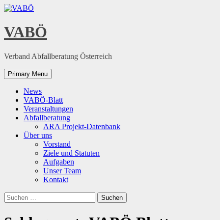
Skip
to
content
VABÖ
Verband Abfallberatung Österreich
Primary Menu
News
VABÖ-Blatt
Veranstaltungen
Abfallberatung
ARA Projekt-Datenbank
Über uns
Vorstand
Ziele und Statuten
Aufgaben
Unser Team
Kontakt
Suchen
nach: