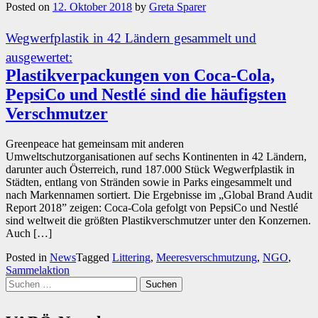
Posted on
12. Oktober 2018
by
Greta Sparer
Wegwerfplastik in 42 Ländern gesammelt und
ausgewertet:
Plastikverpackungen von Coca-Cola,
PepsiCo und Nestlé sind die häufigsten
Verschmutzer
Greenpeace hat gemeinsam mit anderen
Umweltschutzorganisationen auf sechs Kontinenten in 42 Ländern,
darunter auch Österreich, rund 187.000 Stück Wegwerfplastik in
Städten, entlang von Stränden sowie in Parks eingesammelt und
nach Markennamen sortiert. Die Ergebnisse im „Global Brand Audit
Report 2018” zeigen: Coca-Cola gefolgt von PepsiCo und Nestlé
sind weltweit die größten Plastikverschmutzer unter den Konzernen.
Auch […]
Posted in
News
Tagged
Littering
,
Meeresverschmutzung
,
NGO
,
Sammelaktion
Suchen
nach: