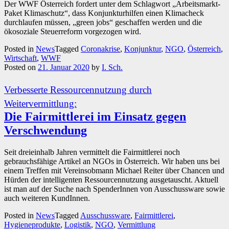
Der WWF Österreich fordert unter dem Schlagwort „Arbeitsmarkt-
Paket Klimaschutz“, dass Konjunkturhilfen einen Klimacheck
durchlaufen müssen, „green jobs“ geschaffen werden und die
ökosoziale Steuerreform vorgezogen wird.
Posted in
News
Tagged
Coronakrise
,
Konjunktur
,
NGO
,
Österreich
,
Wirtschaft
,
WWF
Posted on
21. Januar 2020
by
I. Sch.
Verbesserte Ressourcennutzung durch
Weitervermittlung:
Die Fairmittlerei im Einsatz gegen
Verschwendung
Seit dreieinhalb Jahren vermittelt die Fairmittlerei noch
gebrauchsfähige Artikel an NGOs in Österreich. Wir haben uns bei
einem Treffen mit Vereinsobmann Michael Reiter über Chancen und
Hürden der intelligenten Ressourcennutzung ausgetauscht. Aktuell
ist man auf der Suche nach SpenderInnen von Ausschussware sowie
auch weiteren KundInnen.
Posted in
News
Tagged
Ausschussware
,
Fairmittlerei
,
Hygieneprodukte
,
Logistik
,
NGO
,
Vermittlung