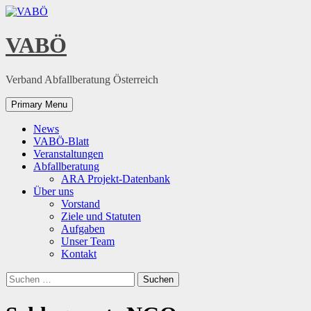
Skip
to
content
VABÖ
Verband Abfallberatung Österreich
Primary Menu
News
VABÖ-Blatt
Veranstaltungen
Abfallberatung
ARA Projekt-Datenbank
Über uns
Vorstand
Ziele und Statuten
Aufgaben
Unser Team
Kontakt
Suchen
nach: