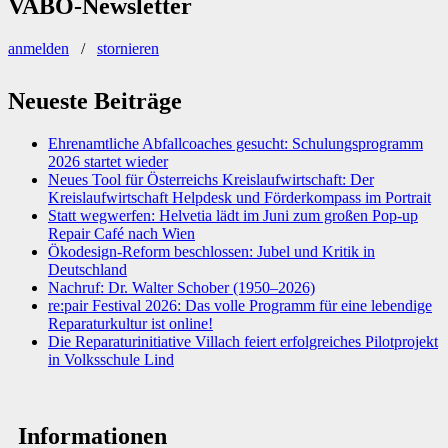
VABÖ-Newsletter
anmelden
/
stornieren
Neueste Beiträge
Ehrenamtliche Abfallcoaches gesucht: Schulungsprogramm
2026 startet wieder
Neues Tool für Österreichs Kreislaufwirtschaft: Der
Kreislaufwirtschaft Helpdesk und Förderkompass im Portrait
Statt wegwerfen: Helvetia lädt im Juni zum großen Pop-up
Repair Café nach Wien
Ökodesign-Reform beschlossen: Jubel und Kritik in
Deutschland
Nachruf: Dr. Walter Schober (1950–2026)
re:pair Festival 2026: Das volle Programm für eine lebendige
Reparaturkultur ist online!
Die Reparaturinitiative Villach feiert erfolgreiches Pilotprojekt
in Volksschule Lind
Informationen