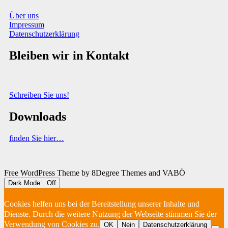
Über uns
Impressum
Datenschutzerklärung
Bleiben wir in Kontakt
Sie haben Fragen, Anregungen oder Informationen zum Thema
Abfallberatung?
Schreiben Sie uns!
Downloads
finden Sie hier…
(C) VABÖ 2025
Free WordPress Theme
by 8Degree Themes and VABÖ
Dark Mode:
Cookies helfen uns bei der Bereitstellung unserer Inhalte und
Dienste. Durch die weitere Nutzung der Webseite stimmen Sie der
Verwendung von Cookies zu.
OK
Nein
Datenschutzerklärung