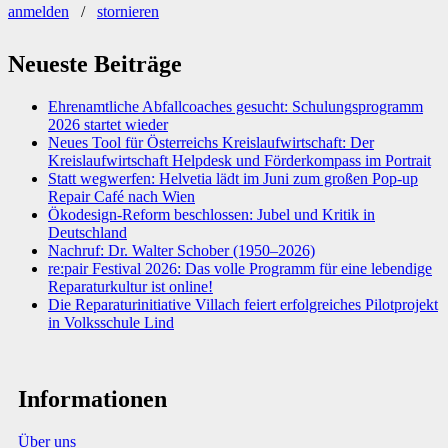
anmelden
/
stornieren
Neueste Beiträge
Ehrenamtliche Abfallcoaches gesucht: Schulungsprogramm
2026 startet wieder
Neues Tool für Österreichs Kreislaufwirtschaft: Der
Kreislaufwirtschaft Helpdesk und Förderkompass im Portrait
Statt wegwerfen: Helvetia lädt im Juni zum großen Pop-up
Repair Café nach Wien
Ökodesign-Reform beschlossen: Jubel und Kritik in
Deutschland
Nachruf: Dr. Walter Schober (1950–2026)
re:pair Festival 2026: Das volle Programm für eine lebendige
Reparaturkultur ist online!
Die Reparaturinitiative Villach feiert erfolgreiches Pilotprojekt
in Volksschule Lind
Informationen
Über uns