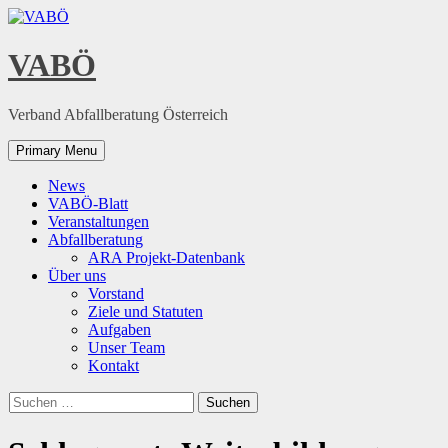
Skip
to
content
VABÖ
Verband Abfallberatung Österreich
Primary Menu
News
VABÖ-Blatt
Veranstaltungen
Abfallberatung
ARA Projekt-Datenbank
Über uns
Vorstand
Ziele und Statuten
Aufgaben
Unser Team
Kontakt
Suchen
nach: