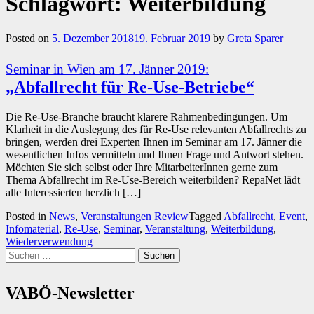
Schlagwort:
Weiterbildung
Posted on
5. Dezember 2018
19. Februar 2019
by
Greta Sparer
Seminar in Wien am 17. Jänner 2019:
„Abfallrecht für Re-Use-Betriebe“
Die Re-Use-Branche braucht klarere Rahmenbedingungen. Um
Klarheit in die Auslegung des für Re-Use relevanten Abfallrechts zu
bringen, werden drei Experten Ihnen im Seminar am 17. Jänner die
wesentlichen Infos vermitteln und Ihnen Frage und Antwort stehen.
Möchten Sie sich selbst oder Ihre MitarbeiterInnen gerne zum
Thema Abfallrecht im Re-Use-Bereich weiterbilden? RepaNet lädt
alle Interessierten herzlich […]
Posted in
News
,
Veranstaltungen Review
Tagged
Abfallrecht
,
Event
,
Infomaterial
,
Re-Use
,
Seminar
,
Veranstaltung
,
Weiterbildung
,
Wiederverwendung
Suchen
nach:
VABÖ-Newsletter