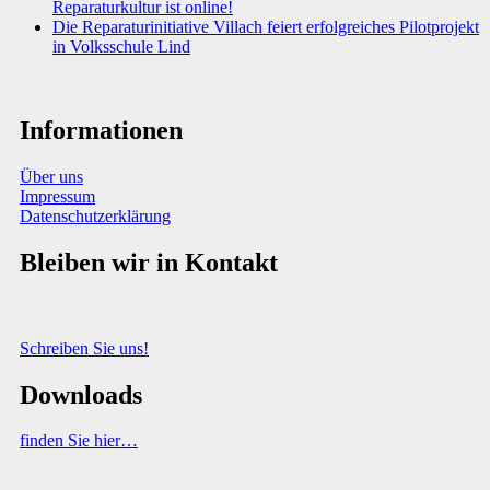
Reparaturkultur ist online!
Die Reparaturinitiative Villach feiert erfolgreiches Pilotprojekt
in Volksschule Lind
Informationen
Über uns
Impressum
Datenschutzerklärung
Bleiben wir in Kontakt
Sie haben Fragen, Anregungen oder Informationen zum Thema
Abfallberatung?
Schreiben Sie uns!
Downloads
finden Sie hier…
(C) VABÖ 2025