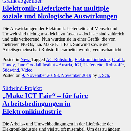
Grafik abgebildet:
Elektronik-Lieferkette hat multiple
soziale und ökologische Auswirkungen
Die Auswirkungen der Elektronik-Lieferkette auf Mensch und
Umwelt sind nicht gar so leicht zu fassen – doch sie sind zahlreich
und teils verheerend. Nun wurden sie in einer Grafik, die von
mehreren NGOs, u.a. Make ICT Fair, Südwind sowie der
Arbeitsgemeinschaft Rohstoffe erarbeitet wurde, veranschaulicht.
Posted in
News
Tagged
AG Rohstoffe
,
Elektronikindustrie
,
Grafik
,
Handy
,
Jane Goodall Institut - Austria
,
JGI
,
Lieferkette
,
Rohstoffe
,
Südwind
,
Video
Posted on
9. November 2019
8. November 2019
by
I. Sch.
Südwind-Projekt:
„Make ICT Fair“ – für faire
Arbeitsbedingungen in
Elektronikindustrie
Die Arbeits- und Umweltbedingungen in der Lieferkette der
Elektronikindustrie sind viel zu oft miserabel. Um das zu ändern,