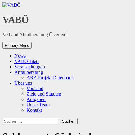
Skip
to
content
VABÖ
Verband Abfallberatung Österreich
Primary Menu
News
VABÖ-Blatt
Veranstaltungen
Abfallberatung
ARA Projekt-Datenbank
Über uns
Vorstand
Ziele und Statuten
Aufgaben
Unser Team
Kontakt
Suchen
nach: