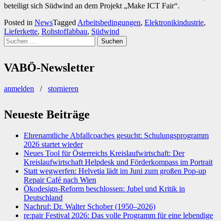
beteiligt sich Südwind an dem Projekt „Make ICT Fair“.
Posted in
News
Tagged
Arbeitsbedingungen
,
Elektronikindustrie
,
Lieferkette
,
Rohstoffabbau
,
Südwind
Suchen
nach:
VABÖ-Newsletter
anmelden
/
stornieren
Neueste Beiträge
Ehrenamtliche Abfallcoaches gesucht: Schulungsprogramm
2026 startet wieder
Neues Tool für Österreichs Kreislaufwirtschaft: Der
Kreislaufwirtschaft Helpdesk und Förderkompass im Portrait
Statt wegwerfen: Helvetia lädt im Juni zum großen Pop-up
Repair Café nach Wien
Ökodesign-Reform beschlossen: Jubel und Kritik in
Deutschland
Nachruf: Dr. Walter Schober (1950–2026)
re:pair Festival 2026: Das volle Programm für eine lebendige