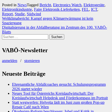
Posted in
News
Tagged
Bericht
,
Electronics Watch
,
Elektrogeräte
,
Elektronikindustrie
,
Faire Elektronik-Lieferketten
,
FEL
,
ICT
,
Report
,
Studie
,
Südwind
Beitragsnavigation
Weltklimabericht: Kampf gegen Klimaerwärmung ist kein
Spaziergang
Digitalisierung in der Abfallberatung im Zentrum des 100. VABÖ-
Blatts
Suchen
nach:
VABÖ-Newsletter
anmelden
/
stornieren
Neueste Beiträge
Ehrenamtliche Abfallcoaches gesucht: Schulungsprogramm
2026 startet wieder
Neues Tool für Österreichs Kreislaufwirtschaft: Der
Kreislaufwirtschaft Helpdesk und Förderkompass im Portrait
Statt wegwerfen: Helvetia lädt im Juni zum großen Pop-up
Repair Café nach Wien
Ökodesign-Reform beschlossen: Jubel und Kritik in