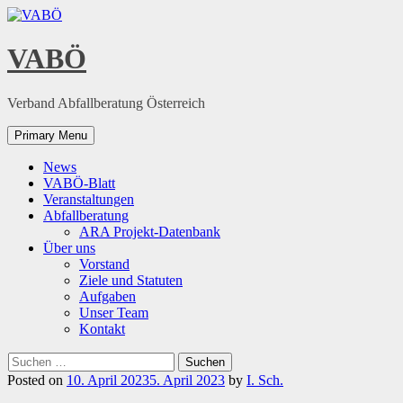
Skip
to
content
VABÖ
Verband Abfallberatung Österreich
Primary Menu
News
VABÖ-Blatt
Veranstaltungen
Abfallberatung
ARA Projekt-Datenbank
Über uns
Vorstand
Ziele und Statuten
Aufgaben
Unser Team
Kontakt
Suchen
nach:
Posted on
10. April 2023
5. April 2023
by
I. Sch.