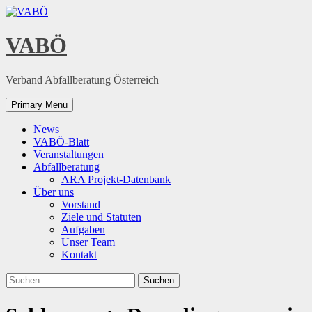
Skip
to
content
VABÖ
Verband Abfallberatung Österreich
Primary Menu
News
VABÖ-Blatt
Veranstaltungen
Abfallberatung
ARA Projekt-Datenbank
Über uns
Vorstand
Ziele und Statuten
Aufgaben
Unser Team
Kontakt
Suchen
nach: