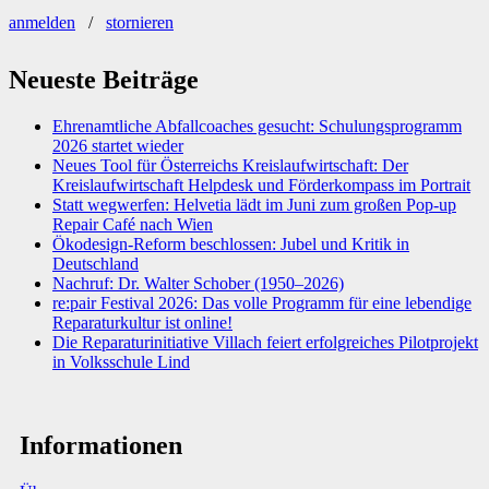
anmelden
/
stornieren
Neueste Beiträge
Ehrenamtliche Abfallcoaches gesucht: Schulungsprogramm
2026 startet wieder
Neues Tool für Österreichs Kreislaufwirtschaft: Der
Kreislaufwirtschaft Helpdesk und Förderkompass im Portrait
Statt wegwerfen: Helvetia lädt im Juni zum großen Pop-up
Repair Café nach Wien
Ökodesign-Reform beschlossen: Jubel und Kritik in
Deutschland
Nachruf: Dr. Walter Schober (1950–2026)
re:pair Festival 2026: Das volle Programm für eine lebendige
Reparaturkultur ist online!
Die Reparaturinitiative Villach feiert erfolgreiches Pilotprojekt
in Volksschule Lind
Informationen