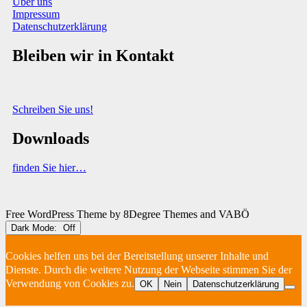
Über uns
Impressum
Datenschutzerklärung
Bleiben wir in Kontakt
Sie haben Fragen, Anregungen oder Informationen zum Thema
Abfallberatung?
Schreiben Sie uns!
Downloads
finden Sie hier…
(C) VABÖ 2025
Free WordPress Theme
by 8Degree Themes and VABÖ
Dark Mode:
Cookies helfen uns bei der Bereitstellung unserer Inhalte und
Dienste. Durch die weitere Nutzung der Webseite stimmen Sie der
Verwendung von Cookies zu.
OK
Nein
Datenschutzerklärung