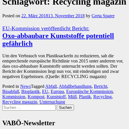
Schlagwort:
Recycling magazin
Posted on
22. März 2018
13. November 2018
by
Greta Sparer
EU-Kommission veröffentlicht Bericht:
Oxo-abbaubare Kunststoffe potentiell
gefährlich
Um den Verbrauch von Plastiksackerln zu reduzieren, sah die
entsprechende europäische Richtlinie von 2015 unter anderem vor,
dass oxo-abbaubare Kunststoffe untersucht werden sollten. Der
Bericht der Kommission liegt nun vor, mit eindeutigen und zwar
negativen Ergebnissen. (Quelle: RECYCLING magazin)
Posted in
News
Tagged
Abfall
,
Abfallbehandlung
,
Bericht
,
Bioabfall
,
Bioplastik
,
EU
,
Europa
,
Europäische Kommission
,
Kommission
,
Kompost
,
Kunststoff
,
Müll
,
Plastik
,
Recycling
,
Recycling magazin
,
Untersuchung
Suchen
nach:
VABÖ-Newsletter