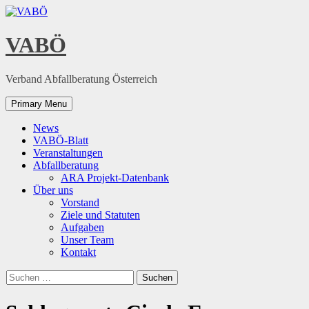
Skip
to
content
VABÖ
Verband Abfallberatung Österreich
Primary Menu
News
VABÖ-Blatt
Veranstaltungen
Abfallberatung
ARA Projekt-Datenbank
Über uns
Vorstand
Ziele und Statuten
Aufgaben
Unser Team
Kontakt
Suchen
nach: