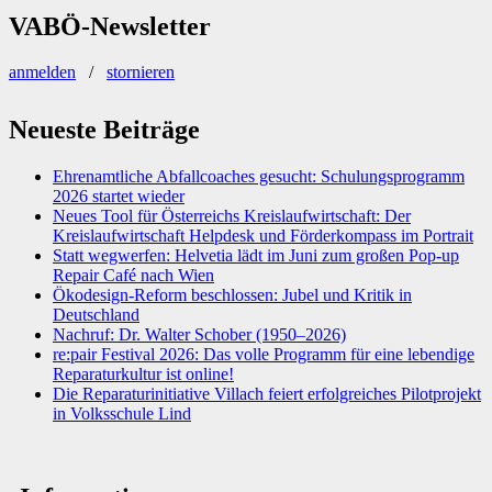
VABÖ-Newsletter
anmelden
/
stornieren
Neueste Beiträge
Ehrenamtliche Abfallcoaches gesucht: Schulungsprogramm
2026 startet wieder
Neues Tool für Österreichs Kreislaufwirtschaft: Der
Kreislaufwirtschaft Helpdesk und Förderkompass im Portrait
Statt wegwerfen: Helvetia lädt im Juni zum großen Pop-up
Repair Café nach Wien
Ökodesign-Reform beschlossen: Jubel und Kritik in
Deutschland
Nachruf: Dr. Walter Schober (1950–2026)
re:pair Festival 2026: Das volle Programm für eine lebendige
Reparaturkultur ist online!
Die Reparaturinitiative Villach feiert erfolgreiches Pilotprojekt
in Volksschule Lind