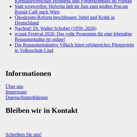
Kreislaufwirtschaft Helpdesk und Förderkompass im Portrait
Statt wegwerfen: Helvetia lädt im Juni zum großen Pop-up
Repair Café nach Wien
Ökodesign-Reform beschlossen: Jubel und Kritik in
Deutschland
Nachruf: Dr. Walter Schober (1950–2026)
re:pair Festival 2026: Das volle Programm für eine lebendige
Reparaturkultur ist online!
Die Reparaturinitiative Villach feiert erfolgreiches Pilotprojekt
in Volksschule Lind
Informationen
Über uns
Impressum
Datenschutzerklärung
Bleiben wir in Kontakt
Sie haben Fragen, Anregungen oder Informationen zum Thema
Abfallberatung?
Schreiben Sie uns!