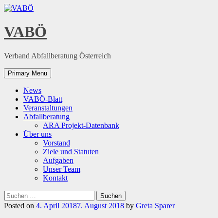
Skip
to
content
VABÖ
Verband Abfallberatung Österreich
Primary Menu
News
VABÖ-Blatt
Veranstaltungen
Abfallberatung
ARA Projekt-Datenbank
Über uns
Vorstand
Ziele und Statuten
Aufgaben
Unser Team
Kontakt
Suchen
nach:
Posted on
4. April 2018
7. August 2018
by
Greta Sparer