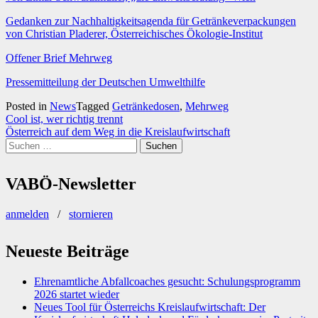
Gedanken zur Nachhaltigkeitsagenda für Getränkeverpackungen
von Christian Pladerer, Österreichisches Ökologie-Institut
Offener Brief Mehrweg
Pressemitteilung der Deutschen Umwelthilfe
Posted in
News
Tagged
Getränkedosen
,
Mehrweg
Beitragsnavigation
Cool ist, wer richtig trennt
Österreich auf dem Weg in die Kreislaufwirtschaft
Suchen
nach:
VABÖ-Newsletter
anmelden
/
stornieren
Neueste Beiträge
Ehrenamtliche Abfallcoaches gesucht: Schulungsprogramm
2026 startet wieder
Neues Tool für Österreichs Kreislaufwirtschaft: Der