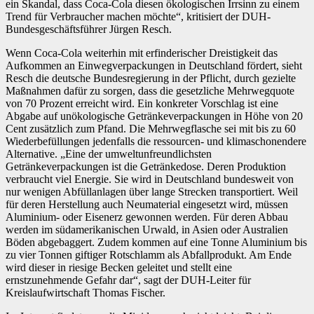
ein Skandal, dass Coca-Cola diesen ökologischen Irrsinn zu einem
Trend für Verbraucher machen möchte“, kritisiert der DUH-
Bundesgeschäftsführer Jürgen Resch.
Wenn Coca-Cola weiterhin mit erfinderischer Dreistigkeit das
Aufkommen an Einwegverpackungen in Deutschland fördert, sieht
Resch die deutsche Bundesregierung in der Pflicht, durch gezielte
Maßnahmen dafür zu sorgen, dass die gesetzliche Mehrwegquote
von 70 Prozent erreicht wird. Ein konkreter Vorschlag ist eine
Abgabe auf unökologische Getränkeverpackungen in Höhe von 20
Cent zusätzlich zum Pfand. Die Mehrwegflasche sei mit bis zu 60
Wiederbefüllungen jedenfalls die ressourcen- und klimaschonendere
Alternative. „Eine der umweltunfreundlichsten
Getränkeverpackungen ist die Getränkedose. Deren Produktion
verbraucht viel Energie. Sie wird in Deutschland bundesweit von
nur wenigen Abfüllanlagen über lange Strecken transportiert. Weil
für deren Herstellung auch Neumaterial eingesetzt wird, müssen
Aluminium- oder Eisenerz gewonnen werden. Für deren Abbau
werden im südamerikanischen Urwald, in Asien oder Australien
Böden abgebaggert. Zudem kommen auf eine Tonne Aluminium bis
zu vier Tonnen giftiger Rotschlamm als Abfallprodukt. Am Ende
wird dieser in riesige Becken geleitet und stellt eine
ernstzunehmende Gefahr dar“, sagt der DUH-Leiter für
Kreislaufwirtschaft Thomas Fischer.