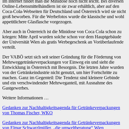
Im Internet findet man die Minidose noch nicht leicht. Bei diversen
Online-Lebensmittelhändlern ist sie zwar erhältlich, aber auf den
Coca-Cola-Webseiten für Deutschland und Österreich wird sie nicht
groß beworben. Für die Werbefotos wurde die klassische und wohl
appetitlichere Glasflasche vorgezogen.
Aber auch in Österreich ist die Minidose von Coca Cola schon zu
kriegen: Mitte April wurden solche schon vor dem Hauptgebäude
der Universität Wien als gratis Werbegeschenk an Vorüberlaufende
verteilt.
Der VABÖ setzt sich seit seiner Gründung für die Förderung von
Mehrweggetränkeverpackungen vor Einweg ein und sieht die
Entwicklung in Österreich mit Besorgnis. Die letzten Jahre wurden
von der Getränkeindustrie nicht genutzt, um hier Fortschritte zu
machen. Ganz im Gegenteil: Die Tendenz sind kleinere Gebinde
und ein verschwindender Mehrweganteil, mit Ausnahme des
Gastgewerbes.
Weitere Informationen …
Gedanken zur Nachhaltigkeitsagenda für Getränkeverpackungen
von Thomas Fischer, WKO
Gedanken zur Nachhaltigkeitsagenda für Getränkeverpackungen
von Elmar Schwarzlmüller, „die umweltberatung“ Wien