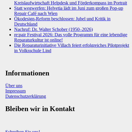
Kreislaufwirtschaft Helpdesk und Förderkompass im Portrait
Statt wegwerfen: Helvetia lädt im Juni zum großen Pop-up
Repair Café nach Wien
Ökodesign-Reform beschlossen: Jubel und Kritik in
Deutschland
Nachruf: Dr. Walter Schober (1950–2026)
re:pair Festival 2026: Das volle Programm für eine lebendige
Reparaturkultur ist online!
Die Reparaturinitiative Villach feiert erfolgreiches Pilotprojekt
in Volksschule Lind
Informationen
Über uns
Impressum
Datenschutzerklärung
Bleiben wir in Kontakt
Sie haben Fragen, Anregungen oder Informationen zum Thema
Abfallberatung?
Schreiben Sie uns!