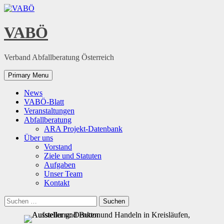
Skip
to
content
VABÖ
Verband Abfallberatung Österreich
Primary Menu
News
VABÖ-Blatt
Veranstaltungen
Abfallberatung
ARA Projekt-Datenbank
Über uns
Vorstand
Ziele und Statuten
Aufgaben
Unser Team
Kontakt
Suchen
nach: