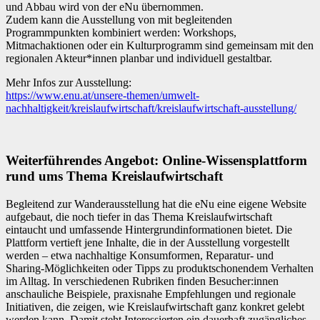
und Abbau wird von der eNu übernommen.
Zudem kann die Ausstellung von mit begleitenden
Programmpunkten kombiniert werden: Workshops,
Mitmachaktionen oder ein Kulturprogramm sind gemeinsam mit den
regionalen Akteur*innen planbar und individuell gestaltbar.
Mehr Infos zur Ausstellung:
https://www.enu.at/unsere-themen/umwelt-
nachhaltigkeit/kreislaufwirtschaft/kreislaufwirtschaft-ausstellung/
Weiterführendes Angebot: Online-Wissensplattform
rund ums Thema Kreislaufwirtschaft
Begleitend zur Wanderausstellung hat die eNu eine eigene Website
aufgebaut, die noch tiefer in das Thema Kreislaufwirtschaft
eintaucht und umfassende Hintergrundinformationen bietet. Die
Plattform vertieft jene Inhalte, die in der Ausstellung vorgestellt
werden – etwa nachhaltige Konsumformen, Reparatur- und
Sharing-Möglichkeiten oder Tipps zu produktschonendem Verhalten
im Alltag. In verschiedenen Rubriken finden Besucher:innen
anschauliche Beispiele, praxisnahe Empfehlungen und regionale
Initiativen, die zeigen, wie Kreislaufwirtschaft ganz konkret gelebt
werden kann. Damit steht Interessierten ein dauerhaft zugängliches