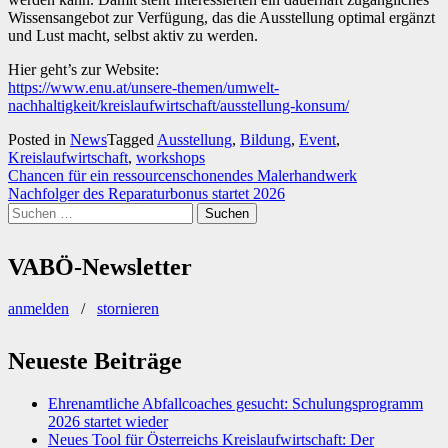
Wissensangebot zur Verfügung, das die Ausstellung optimal ergänzt
und Lust macht, selbst aktiv zu werden.
Hier geht’s zur Website:
https://www.enu.at/unsere-themen/umwelt-
nachhaltigkeit/kreislaufwirtschaft/ausstellung-konsum/
Posted in
News
Tagged
Ausstellung
,
Bildung
,
Event
,
Kreislaufwirtschaft
,
workshops
Beitragsnavigation
Chancen für ein ressourcenschonendes Malerhandwerk
Nachfolger des Reparaturbonus startet 2026
Suchen
nach:
VABÖ-Newsletter
anmelden
/
stornieren
Neueste Beiträge
Ehrenamtliche Abfallcoaches gesucht: Schulungsprogramm
2026 startet wieder
Neues Tool für Österreichs Kreislaufwirtschaft: Der