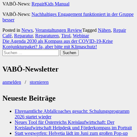
VABÖ-News:
RepairKids Manual
VABÖ-News:
Nachhaltiges Engagement funktioniert in der Gruppe
besser
Posted in
News
,
Veranstaltungen Review
Tagged
Nähen
,
Repair
Café
,
Reparatur
,
Reparaturen
,
Tirol
,
Webinar
Beitragsnavigation
Die Agenda 2030 als Kompass aus der COVID-19-Krise
Konjunkturpaket? Ja, aber bitte mit Klimaschutz!
Suchen
nach:
VABÖ-Newsletter
anmelden
/
stornieren
Neueste Beiträge
Ehrenamtliche Abfallcoaches gesucht: Schulungsprogramm
2026 startet wieder
Neues Tool für Österreichs Kreislaufwirtschaft: Der
Kreislaufwirtschaft Helpdesk und Förderkompass im Portrait
Statt wegwerfen: Helvetia lädt im Juni zum großen Pop-up