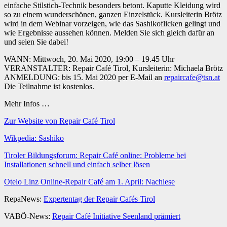
einfache Stilstich-Technik besonders betont. Kaputte Kleidung wird
so zu einem wunderschönen, ganzen Einzelstück. Kursleiterin Brötz
wird in dem Webinar vorzeigen, wie das Sashikoflicken gelingt und
wie Ergebnisse aussehen können. Melden Sie sich gleich dafür an
und seien Sie dabei!
WANN: Mittwoch, 20. Mai 2020, 19:00 – 19.45 Uhr
VERANSTALTER: Repair Café Tirol, Kursleiterin: Michaela Brötz
ANMELDUNG: bis 15. Mai 2020 per E-Mail an
repaircafe@tsn.at
Die Teilnahme ist kostenlos.
Mehr Infos …
Zur Website von Repair Café Tirol
Wikpedia: Sashiko
Tiroler Bildungsforum: Repair Café online: Probleme bei
Installationen schnell und einfach selber lösen
Otelo Linz Online-Repair Café am 1. April: Nachlese
RepaNews:
Expertentag der Repair Cafés Tirol
VABÖ-News:
Repair Café Initiative Seenland prämiert