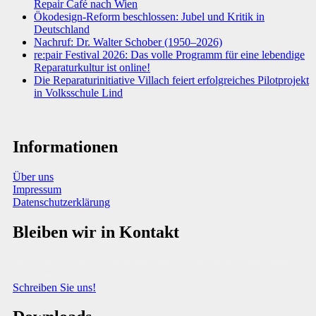
Repair Café nach Wien
Ökodesign-Reform beschlossen: Jubel und Kritik in
Deutschland
Nachruf: Dr. Walter Schober (1950–2026)
re:pair Festival 2026: Das volle Programm für eine lebendige
Reparaturkultur ist online!
Die Reparaturinitiative Villach feiert erfolgreiches Pilotprojekt
in Volksschule Lind
Informationen
Über uns
Impressum
Datenschutzerklärung
Bleiben wir in Kontakt
Sie haben Fragen, Anregungen oder Informationen zum Thema
Abfallberatung?
Schreiben Sie uns!