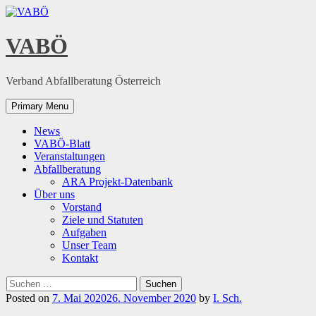
Skip
to
content
VABÖ
Verband Abfallberatung Österreich
Primary Menu
News
VABÖ-Blatt
Veranstaltungen
Abfallberatung
ARA Projekt-Datenbank
Über uns
Vorstand
Ziele und Statuten
Aufgaben
Unser Team
Kontakt
Suchen
nach:
Posted on
7. Mai 2020
26. November 2020
by
I. Sch.