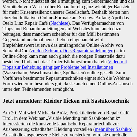
werden. Nicht zuletzt ist die Ermutigung zum Selbermachen und das
Vermitteln von Wissen über Reparatur ein ganz wichtiger Baustein
für mehr Krisenresilienz unserer Gesellschaft. Deshalb bieten nun
einzelne Initiativen Online-Formate an. So etwa Anfang April das
Otelo Linz Repair Café (
Nachlese
). Das Verfügbarmachen von
Tipps und Reparaturanleitungen auf Websites kann auch dazu
beitragen, dass manchem scheinbar für den Müll bestimmten
Gegenstand nochmal neues Leben eingehaucht wird.
Empfehlenswert ist etwa das umfangreiche Online-Archiv von
Schraub-Doc (
zu den Schraub-Doc-Reparaturanleitungen
) – im
Online-Shop kann man auch gleich die nötigen Ersatzteile dazu
bestellen. Und auch das Tiroler Bildungsforum hat ein
Video mit
Tipps zur Behebung gängiger Probleme bei Installationen
(Wasserhahn, Waschmaschine, Spülkasten) online gestellt. Zum
Vorführen bestimmter Reparaturtechniken eignet sich die Webinar-
Form wiederum besonders gut, da sie auch einen Online-Austausch
unter den Teilnehmenden ermöglicht.
Jetzt anmelden: Kleider flicken mit Sashikotechnik
Am 20. Mai wird Michaela Brötz, Projektleiterin von Repair Café
Tirol, in dem Webinar „Visible Mending mit Sashikotechnik“
Interessierten die kunstvolle japanische Reparaturtechnik zur
Ausbesserung schadhafter Kleidung vorstellen (
mehr über Sashiko
).
Anstatt die ausgebesserte Stelle zu verstecken, wird sie durch die