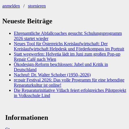
anmelden
/
stornieren
Neueste Beiträge
Ehrenamtliche Abfallcoaches gesucht: Schulungsprogramm
2026 startet wieder
Neues Tool für Österreichs Kreislaufwirtschaft: Der
Kreislaufwirtschaft Helpdesk und Förderkompass im Portrait
Statt wegwerfen: Helvetia lädt im Juni zum großen Pop-up
Repair Café nach Wien
Ökodesign-Reform beschlossen: Jubel und Kritik in
Deutschland
Nachruf: Dr. Walter Schober (1950–2026)
re:pair Festival 2026: Das volle Programm für eine lebendige
Reparaturkultur ist online!
Die Reparaturinitiative Villach feiert erfolgreiches Pilotprojekt
in Volksschule Lind
Informationen