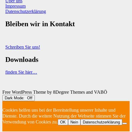
Über uns
Impressum
Datenschutzerklärung
Bleiben wir in Kontakt
Sie haben Fragen, Anregungen oder Informationen zum Thema
Abfallberatung?
Schreiben Sie uns!
Downloads
finden Sie hier…
(C) VABÖ 2025
Free WordPress Theme
by 8Degree Themes and VABÖ
Dark Mode:
Cookies helfen uns bei der Bereitstellung unserer Inhalte und
Dienste. Durch die weitere Nutzung der Webseite stimmen Sie der
Verwendung von Cookies zu.
OK
Nein
Datenschutzerklärung