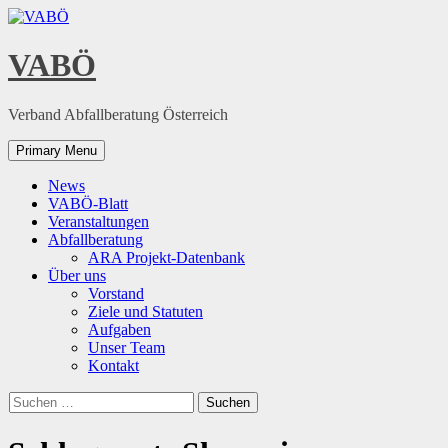
Skip
to
content
VABÖ
Verband Abfallberatung Österreich
Primary Menu
News
VABÖ-Blatt
Veranstaltungen
Abfallberatung
ARA Projekt-Datenbank
Über uns
Vorstand
Ziele und Statuten
Aufgaben
Unser Team
Kontakt
Suchen
nach: