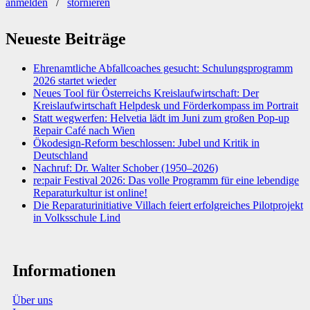
anmelden
/
stornieren
Neueste Beiträge
Ehrenamtliche Abfallcoaches gesucht: Schulungsprogramm
2026 startet wieder
Neues Tool für Österreichs Kreislaufwirtschaft: Der
Kreislaufwirtschaft Helpdesk und Förderkompass im Portrait
Statt wegwerfen: Helvetia lädt im Juni zum großen Pop-up
Repair Café nach Wien
Ökodesign-Reform beschlossen: Jubel und Kritik in
Deutschland
Nachruf: Dr. Walter Schober (1950–2026)
re:pair Festival 2026: Das volle Programm für eine lebendige
Reparaturkultur ist online!
Die Reparaturinitiative Villach feiert erfolgreiches Pilotprojekt
in Volksschule Lind
Informationen
Über uns