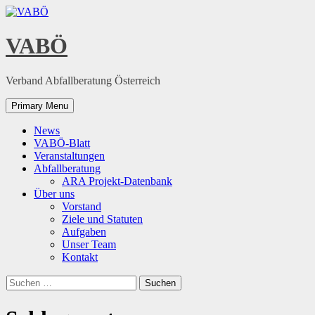
Skip
to
content
VABÖ
Verband Abfallberatung Österreich
Primary Menu
News
VABÖ-Blatt
Veranstaltungen
Abfallberatung
ARA Projekt-Datenbank
Über uns
Vorstand
Ziele und Statuten
Aufgaben
Unser Team
Kontakt
Suchen
nach: