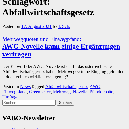
Schlagwort:
Abfallwirtschaftsgesetz
Posted on
17. August 2021
by
I. Sch.
Mehrwegquoten und Einwegpfand:
AWG-Novelle kann einige Ergänzungen
vertragen
Der Entwurf der AWG-Novelle ist da. In das österreichische
Abfallwirtschaftsgesetz haben Mehrwegsysteme Eingang gefunden
– doch geht es wirklich weit genug?
Posted in
News
Tagged
Abfallwirtschaftsgesetz
,
AWG
,
Einwegpfand
,
Greenpeace
,
Mehrweg
,
Novelle
,
Pfanddebatte
,
Umfrage
Suchen
nach:
VABÖ-Newsletter