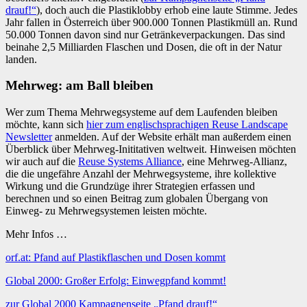
drauf!“
), doch auch die Plastiklobby erhob eine laute Stimme. Jedes
Jahr fallen in Österreich über 900.000 Tonnen Plastikmüll an. Rund
50.000 Tonnen davon sind nur Getränkeverpackungen. Das sind
beinahe 2,5 Milliarden Flaschen und Dosen, die oft in der Natur
landen.
Mehrweg: am Ball bleiben
Wer zum Thema Mehrwegsysteme auf dem Laufenden bleiben
möchte, kann sich
hier zum englischsprachigen Reuse Landscape
Newsletter
anmelden. Auf der Website erhält man außerdem einen
Überblick über Mehrweg-Inititativen weltweit. Hinweisen möchten
wir auch auf die
Reuse Systems Alliance
, eine Mehrweg-Allianz,
die die ungefähre Anzahl der Mehrwegsysteme, ihre kollektive
Wirkung und die Grundzüge ihrer Strategien erfassen und
berechnen und so einen Beitrag zum globalen Übergang von
Einweg- zu Mehrwegsystemen leisten möchte.
Mehr Infos …
orf.at: Pfand auf Plastikflaschen und Dosen kommt
Global 2000: Großer Erfolg: Einwegpfand kommt!
zur Global 2000 Kampagnenseite „Pfand drauf!“