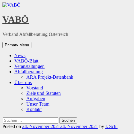
Skip
to
content
VABÖ
Verband Abfallberatung Österreich
Primary Menu
News
VABÖ-Blatt
Veranstaltungen
Abfallberatung
ARA Projekt-Datenbank
Über uns
Vorstand
Ziele und Statuten
Aufgaben
Unser Team
Kontakt
Suchen
nach:
Posted on
24. November 2021
24. November 2021
by
I. Sch.