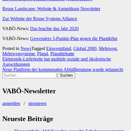
Reuse Landscape: Website & Anmeldung Newsletter
Zur Website der Reuse Systems Alliance
VABÖ-News:
Das brachte das Jahr 2020
VABÖ-News:
Gewesslers 3-Punkte-Plan gegen die Plastikflut
Posted in
News
Tagged
Einwegpfand
,
Global 2000
,
Mehrweg
,
Mehrwegsysteme
,
Pfand
,
Pfanddebatte
Beitragsnavigation
Elektronik-Lieferkette hat multiple soziale und ökologische
Auswirkungen
Neue Plattform der kommunalen Abfallberatung wurde gelauncht
Suchen
nach:
VABÖ-Newsletter
anmelden
/
stornieren
Neueste Beiträge