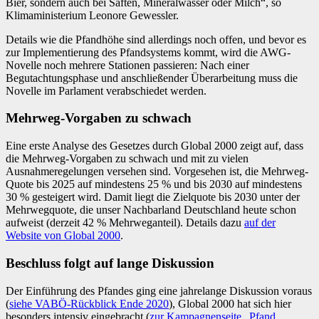
Bier, sondern auch bei Säften, Mineralwasser oder Milch“, so
Klimaministerium Leonore Gewessler.
Details wie die Pfandhöhe sind allerdings noch offen, und bevor es
zur Implementierung des Pfandsystems kommt, wird die AWG-
Novelle noch mehrere Stationen passieren: Nach einer
Begutachtungsphase und anschließender Überarbeitung muss die
Novelle im Parlament verabschiedet werden.
Mehrweg-Vorgaben zu schwach
Eine erste Analyse des Gesetzes durch Global 2000 zeigt auf, dass
die Mehrweg-Vorgaben zu schwach und mit zu vielen
Ausnahmeregelungen versehen sind. Vorgesehen ist, die Mehrweg-
Quote bis 2025 auf mindestens 25 % und bis 2030 auf mindestens
30 % gesteigert wird. Damit liegt die Zielquote bis 2030 unter der
Mehrwegquote, die unser Nachbarland Deutschland heute schon
aufweist (derzeit 42 % Mehrweganteil). Details dazu
auf der
Website von Global 2000
.
Beschluss folgt auf lange Diskussion
Der Einführung des Pfandes ging eine jahrelange Diskussion voraus
(
siehe VABÖ-Rückblick Ende 2020
), Global 2000 hat sich hier
besonders intensiv eingebracht (
zur Kampagnenseite „Pfand