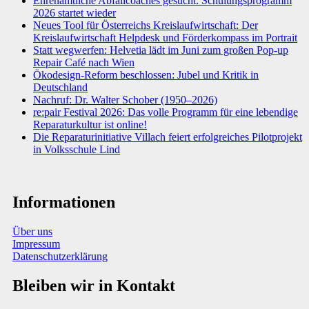
Ehrenamtliche Abfallcoaches gesucht: Schulungsprogramm
2026 startet wieder
Neues Tool für Österreichs Kreislaufwirtschaft: Der
Kreislaufwirtschaft Helpdesk und Förderkompass im Portrait
Statt wegwerfen: Helvetia lädt im Juni zum großen Pop-up
Repair Café nach Wien
Ökodesign-Reform beschlossen: Jubel und Kritik in
Deutschland
Nachruf: Dr. Walter Schober (1950–2026)
re:pair Festival 2026: Das volle Programm für eine lebendige
Reparaturkultur ist online!
Die Reparaturinitiative Villach feiert erfolgreiches Pilotprojekt
in Volksschule Lind
Informationen
Über uns
Impressum
Datenschutzerklärung
Bleiben wir in Kontakt