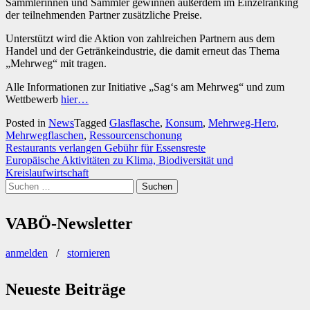
Sammlerinnen und Sammler gewinnen außerdem im Einzelranking
der teilnehmenden Partner zusätzliche Preise.
Unterstützt wird die Aktion von zahlreichen Partnern aus dem
Handel und der Getränkeindustrie, die damit erneut das Thema
„Mehrweg“ mit tragen.
Alle Informationen zur Initiative „Sag‘s am Mehrweg“ und zum
Wettbewerb
hier…
Posted in
News
Tagged
Glasflasche
,
Konsum
,
Mehrweg-Hero
,
Mehrwegflaschen
,
Ressourcenschonung
Beitragsnavigation
Restaurants verlangen Gebühr für Essensreste
Europäische Aktivitäten zu Klima, Biodiversität und
Kreislaufwirtschaft
Suchen
nach:
VABÖ-Newsletter
anmelden
/
stornieren
Neueste Beiträge