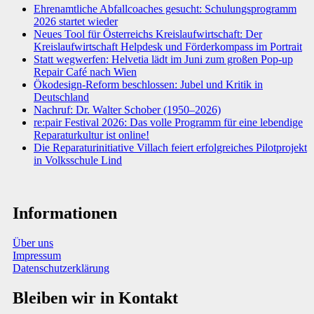
Ehrenamtliche Abfallcoaches gesucht: Schulungsprogramm
2026 startet wieder
Neues Tool für Österreichs Kreislaufwirtschaft: Der
Kreislaufwirtschaft Helpdesk und Förderkompass im Portrait
Statt wegwerfen: Helvetia lädt im Juni zum großen Pop-up
Repair Café nach Wien
Ökodesign-Reform beschlossen: Jubel und Kritik in
Deutschland
Nachruf: Dr. Walter Schober (1950–2026)
re:pair Festival 2026: Das volle Programm für eine lebendige
Reparaturkultur ist online!
Die Reparaturinitiative Villach feiert erfolgreiches Pilotprojekt
in Volksschule Lind
Informationen
Über uns
Impressum
Datenschutzerklärung
Bleiben wir in Kontakt