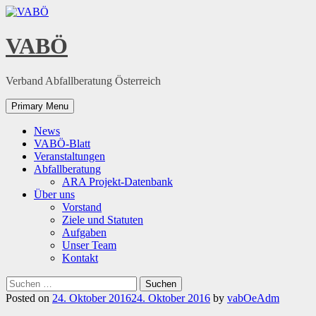
Skip
to
content
VABÖ
Verband Abfallberatung Österreich
Primary Menu
News
VABÖ-Blatt
Veranstaltungen
Abfallberatung
ARA Projekt-Datenbank
Über uns
Vorstand
Ziele und Statuten
Aufgaben
Unser Team
Kontakt
Suchen
nach:
Posted on
24. Oktober 2016
24. Oktober 2016
by
vabOeAdm