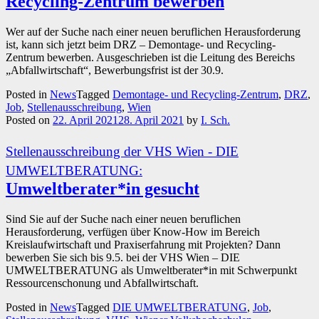
Recycling-Zentrum bewerben
Wer auf der Suche nach einer neuen beruflichen Herausforderung
ist, kann sich jetzt beim DRZ – Demontage- und Recycling-
Zentrum bewerben. Ausgeschrieben ist die Leitung des Bereichs
„Abfallwirtschaft“, Bewerbungsfrist ist der 30.9.
Posted in
News
Tagged
Demontage- und Recycling-Zentrum
,
DRZ
,
Job
,
Stellenausschreibung
,
Wien
Posted on
22. April 2021
28. April 2021
by
I. Sch.
Stellenausschreibung der VHS Wien - DIE
UMWELTBERATUNG:
Umweltberater*in gesucht
Sind Sie auf der Suche nach einer neuen beruflichen
Herausforderung, verfügen über Know-How im Bereich
Kreislaufwirtschaft und Praxiserfahrung mit Projekten? Dann
bewerben Sie sich bis 9.5. bei der VHS Wien – DIE
UMWELTBERATUNG als Umweltberater*in mit Schwerpunkt
Ressourcenschonung und Abfallwirtschaft.
Posted in
News
Tagged
DIE UMWELTBERATUNG
,
Job
,