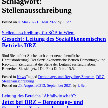
Schlagwort:
Stellenausschreibung
Posted on
4. Mai 2022
11. Mai 2022
by
I. Sch.
Stellenausschreibung für SÖB in Wien:
Gesucht: Leitung des Sozialökonomischen
Betriebs DRZ
Sind Sie auf der Suche nach einer neuen beruflichen
Herausforderung? Der Sozialökonomische Betrieb Demontage- und
Recycling-Zentrum hat die Stelle der Leitung ausgeschrieben.
Bewerben Sie sich jetzt! Die Frist läuft bis 15.5.
Posted in
News
Tagged
Demontage- und Recycling-Zentrum
,
DRZ
,
Stellenausschreibung
Posted on
25. August 2021
3. September 2021
by
I. Sch.
Leitung des Bereichs "Abfallwirtschaft":
Jetzt bei DRZ – Demontage- und