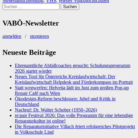
Stellenausschreibung
,
VHS
,
Wiener Volkshochschulen
Suchen
nach:
VABÖ-Newsletter
anmelden
/
stornieren
Neueste Beiträge
Ehrenamtliche Abfallcoaches gesucht: Schulungsprogramm
2026 startet wieder
Neues Tool für Österreichs Kreislaufwirtschaft: Der
Kreislaufwirtschaft Helpdesk und Förderkompass im Portrait
Statt wegwerfen: Helvetia lädt im Juni zum großen Pop-up
Repair Café nach Wien
Ökodesign-Reform beschlossen: Jubel und Kritik in
Deutschland
Nachruf: Dr. Walter Schober (1950–2026)
re:pair Festival 2026: Das volle Programm für eine lebendige
Reparaturkultur ist online!
Die Reparaturinitiative Villach feiert erfolgreiches Pilotprojekt
in Volksschule Lind