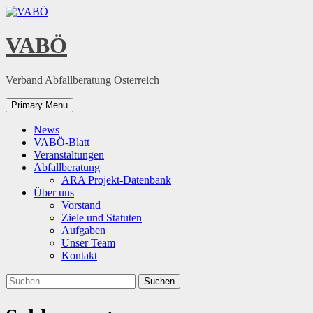
Skip
to
content
VABÖ
Verband Abfallberatung Österreich
Primary Menu
News
VABÖ-Blatt
Veranstaltungen
Abfallberatung
ARA Projekt-Datenbank
Über uns
Vorstand
Ziele und Statuten
Aufgaben
Unser Team
Kontakt
Suchen
nach: