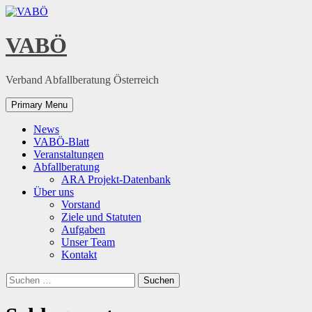
Skip
to
content
VABÖ
Verband Abfallberatung Österreich
Primary Menu
News
VABÖ-Blatt
Veranstaltungen
Abfallberatung
ARA Projekt-Datenbank
Über uns
Vorstand
Ziele und Statuten
Aufgaben
Unser Team
Kontakt
Suchen
nach: