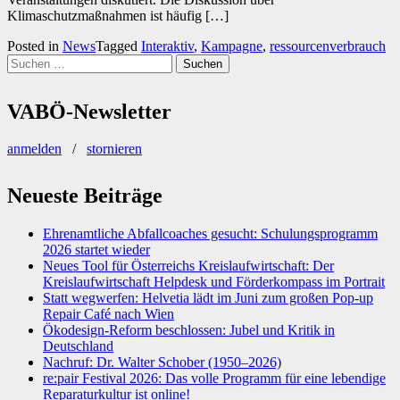
Klimaschutzmaßnahmen ist häufig […]
Posted in
News
Tagged
Interaktiv
,
Kampagne
,
ressourcenverbrauch
Suchen
nach:
VABÖ-Newsletter
anmelden
/
stornieren
Neueste Beiträge
Ehrenamtliche Abfallcoaches gesucht: Schulungsprogramm
2026 startet wieder
Neues Tool für Österreichs Kreislaufwirtschaft: Der
Kreislaufwirtschaft Helpdesk und Förderkompass im Portrait
Statt wegwerfen: Helvetia lädt im Juni zum großen Pop-up
Repair Café nach Wien
Ökodesign-Reform beschlossen: Jubel und Kritik in
Deutschland
Nachruf: Dr. Walter Schober (1950–2026)
re:pair Festival 2026: Das volle Programm für eine lebendige
Reparaturkultur ist online!