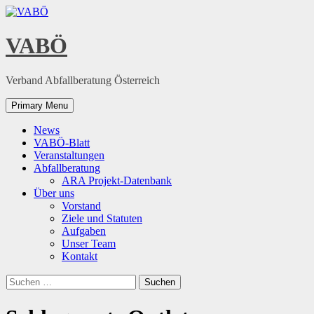
Skip
to
content
VABÖ
Verband Abfallberatung Österreich
Primary Menu
News
VABÖ-Blatt
Veranstaltungen
Abfallberatung
ARA Projekt-Datenbank
Über uns
Vorstand
Ziele und Statuten
Aufgaben
Unser Team
Kontakt
Suchen
nach: