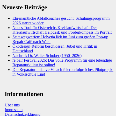
Neueste Beiträge
Ehrenamtliche Abfallcoaches gesucht: Schulungsprogramm
2026 startet wieder
Neues Tool für Österreichs Kreislaufwirtschaft: Der
Kreislaufwirtschaft Helpdesk und Förderkompass im Portrait
Statt wegwerfen: Helvetia lädt im Juni zum großen Pop-up
Repair Café nach Wien
Ökodesign-Reform beschlossen: Jubel und Kritik in
Deutschland
Nachruf: Dr. Walter Schober (1950–2026)
re:pair Festival 2026: Das volle Programm für eine lebendige
Reparaturkultur ist online!
Die Reparaturinitiative Villach feiert erfolgreiches Pilotprojekt
in Volksschule Lind
Informationen
Über uns
Impressum
Datenschutzerklärung