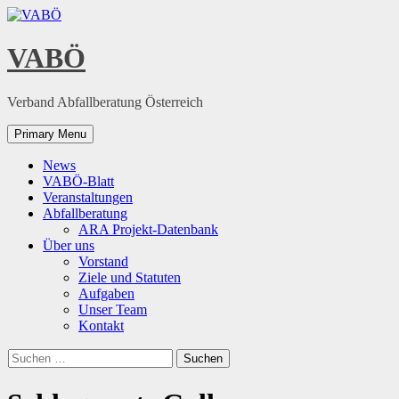
Skip
to
content
VABÖ
Verband Abfallberatung Österreich
Primary Menu
News
VABÖ-Blatt
Veranstaltungen
Abfallberatung
ARA Projekt-Datenbank
Über uns
Vorstand
Ziele und Statuten
Aufgaben
Unser Team
Kontakt
Suchen
nach: