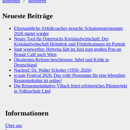
anmelden
/
stornieren
Neueste Beiträge
Ehrenamtliche Abfallcoaches gesucht: Schulungsprogramm
2026 startet wieder
Neues Tool für Österreichs Kreislaufwirtschaft: Der
Kreislaufwirtschaft Helpdesk und Förderkompass im Portrait
Statt wegwerfen: Helvetia lädt im Juni zum großen Pop-up
Repair Café nach Wien
Ökodesign-Reform beschlossen: Jubel und Kritik in
Deutschland
Nachruf: Dr. Walter Schober (1950–2026)
re:pair Festival 2026: Das volle Programm für eine lebendige
Reparaturkultur ist online!
Die Reparaturinitiative Villach feiert erfolgreiches Pilotprojekt
in Volksschule Lind
Informationen
Über uns