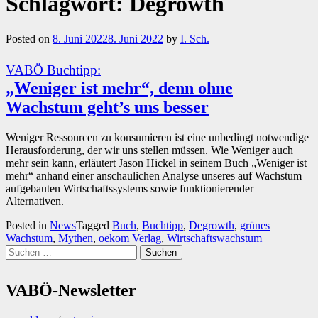
Schlagwort:
Degrowth
Posted on
8. Juni 2022
8. Juni 2022
by
I. Sch.
VABÖ Buchtipp:
„Weniger ist mehr“, denn ohne
Wachstum geht’s uns besser
Weniger Ressourcen zu konsumieren ist eine unbedingt notwendige
Herausforderung, der wir uns stellen müssen. Wie Weniger auch
mehr sein kann, erläutert Jason Hickel in seinem Buch „Weniger ist
mehr“ anhand einer anschaulichen Analyse unseres auf Wachstum
aufgebauten Wirtschaftssystems sowie funktionierender
Alternativen.
Posted in
News
Tagged
Buch
,
Buchtipp
,
Degrowth
,
grünes
Wachstum
,
Mythen
,
oekom Verlag
,
Wirtschaftswachstum
Suchen
nach:
VABÖ-Newsletter