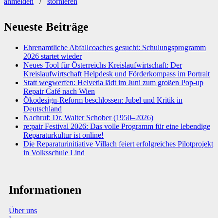
anmelden
/
stornieren
Neueste Beiträge
Ehrenamtliche Abfallcoaches gesucht: Schulungsprogramm
2026 startet wieder
Neues Tool für Österreichs Kreislaufwirtschaft: Der
Kreislaufwirtschaft Helpdesk und Förderkompass im Portrait
Statt wegwerfen: Helvetia lädt im Juni zum großen Pop-up
Repair Café nach Wien
Ökodesign-Reform beschlossen: Jubel und Kritik in
Deutschland
Nachruf: Dr. Walter Schober (1950–2026)
re:pair Festival 2026: Das volle Programm für eine lebendige
Reparaturkultur ist online!
Die Reparaturinitiative Villach feiert erfolgreiches Pilotprojekt
in Volksschule Lind
Informationen
Über uns