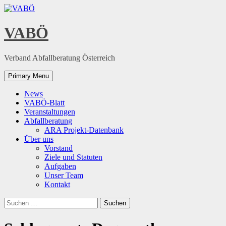
Skip
to
content
VABÖ
Verband Abfallberatung Österreich
Primary Menu
News
VABÖ-Blatt
Veranstaltungen
Abfallberatung
ARA Projekt-Datenbank
Über uns
Vorstand
Ziele und Statuten
Aufgaben
Unser Team
Kontakt
Suchen
nach: