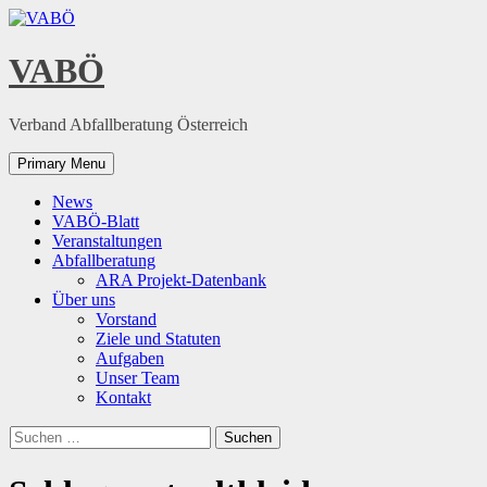
Skip
to
content
VABÖ
Verband Abfallberatung Österreich
Primary Menu
News
VABÖ-Blatt
Veranstaltungen
Abfallberatung
ARA Projekt-Datenbank
Über uns
Vorstand
Ziele und Statuten
Aufgaben
Unser Team
Kontakt
Suchen
nach: