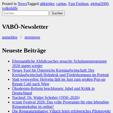
Posted in
News
Tagged
altkleider
,
caritas
,
Fast Fashion
,
global2000
,
volkshilfe
Suchen
nach:
VABÖ-Newsletter
anmelden
/
stornieren
Neueste Beiträge
Ehrenamtliche Abfallcoaches gesucht: Schulungsprogramm
2026 startet wieder
Neues Tool für Österreichs Kreislaufwirtschaft: Der
Kreislaufwirtschaft Helpdesk und Förderkompass im Portrait
Statt wegwerfen: Helvetia lädt im Juni zum großen Pop-up
Repair Café nach Wien
Ökodesign-Reform beschlossen: Jubel und Kritik in
Deutschland
Nachruf: Dr. Walter Schober (1950–2026)
re:pair Festival 2026: Das volle Programm für eine lebendige
Reparaturkultur ist online!
Die Reparaturinitiative Villach feiert erfolgreiches Pilotprojekt