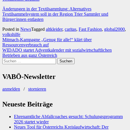
Änderungen in der Textilsammlung: Alternatives
Textilsammelsystem soll in der Region Trier Sammler und
Bürger:innen entlasten
Posted in
News
Tagged
altkleider
,
caritas
,
Fast Fashion
,
global2000
,
volkshilfe
Beitragsnavigation
Mitmach-Kampagne „Genug für alle!“ klärt über
Ressourcenverbrauch auf
WIDADO startet Adventkalender mit sozialwirtschaftlichen
Betrieben aus ganz Österreich
Suchen
nach:
VABÖ-Newsletter
anmelden
/
stornieren
Neueste Beiträge
Ehrenamtliche Abfallcoaches gesucht: Schulungsprogramm
2026 startet wieder
Neues Tool für Österreichs Kreislaufwirtschaft: Der