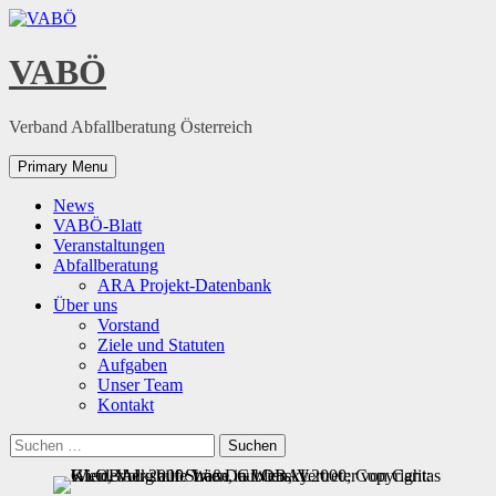
Skip
to
content
VABÖ
Verband Abfallberatung Österreich
Primary Menu
News
VABÖ-Blatt
Veranstaltungen
Abfallberatung
ARA Projekt-Datenbank
Über uns
Vorstand
Ziele und Statuten
Aufgaben
Unser Team
Kontakt
Suchen
nach: