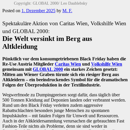
Copyright: GLOBAL 2000/ Leo Daublebsky
Posted on
1. Dezember 2025
by
M. F.
Spektakuläre Aktion von Caritas Wien, Volkshilfe Wien
und GLOBAL 2000:
Die Welt versinkt im Berg aus
Altkleidung
Pünktlich vor dem konsumgetriebenen Black Friday haben die
Re-Use Austria Mitglieder
Caritas Wien
und
Volkshilfe Wien
gemeinsam mit
GLOBAL 2000
ein starkes Zeichen gesetzt:
Mitten am Wiener Graben türmte sich ein riesiger Berg aus
Altkleidern – ein beeindruckendes Symbol für die dramatischen
Folgen der Überproduktion in der Textilindustrie.
Wegwerfmode zu Dumpingpreisen sorgt dafür, dass täglich über
500 Tonnen Kleidung auf Deponien landen oder verbrannt werden.
Rund um den Black Friday verleiten zudem aggressive
Rabattschlachten besonders junge Menschen zu spontanen
Impulskäufen – mit fatalen Folgen für Umwelt und Ressourcen.
Auch in der Altkleidersammlung verursachen die gebrauchten Fast
Fashion-Teile nichts als Probleme, denn sie sind weder in