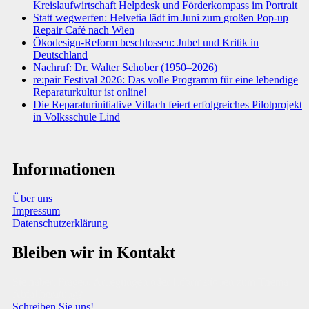
Kreislaufwirtschaft Helpdesk und Förderkompass im Portrait
Statt wegwerfen: Helvetia lädt im Juni zum großen Pop-up
Repair Café nach Wien
Ökodesign-Reform beschlossen: Jubel und Kritik in
Deutschland
Nachruf: Dr. Walter Schober (1950–2026)
re:pair Festival 2026: Das volle Programm für eine lebendige
Reparaturkultur ist online!
Die Reparaturinitiative Villach feiert erfolgreiches Pilotprojekt
in Volksschule Lind
Informationen
Über uns
Impressum
Datenschutzerklärung
Bleiben wir in Kontakt
Sie haben Fragen, Anregungen oder Informationen zum Thema
Abfallberatung?
Schreiben Sie uns!