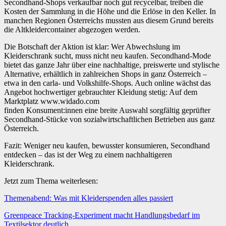
Secondhand-Shops verkaufbar noch gut recycelbar, treiben die
Kosten der Sammlung in die Höhe und die Erlöse in den Keller. In
manchen Regionen Österreichs mussten aus diesem Grund bereits
die Altkleidercontainer abgezogen werden.
Die Botschaft der Aktion ist klar: Wer Abwechslung im
Kleiderschrank sucht, muss nicht neu kaufen. Secondhand-Mode
bietet das ganze Jahr über eine nachhaltige, preiswerte und stylische
Alternative, erhältlich in zahlreichen Shops in ganz Österreich –
etwa in den carla- und Volkshilfe-Shops. Auch online wächst das
Angebot hochwertiger gebrauchter Kleidung stetig: Auf dem
Marktplatz www.widado.com
finden Konsument:innen eine breite Auswahl sorgfältig geprüfter
Secondhand-Stücke von sozialwirtschaftlichen Betrieben aus ganz
Österreich.
Fazit: Weniger neu kaufen, bewusster konsumieren, Secondhand
entdecken – das ist der Weg zu einem nachhaltigeren
Kleiderschrank.
Jetzt zum Thema weiterlesen:
Themenabend: Was mit Kleiderspenden alles passiert
Greenpeace Tracking-Experiment macht Handlungsbedarf im
Textilsektor deutlich