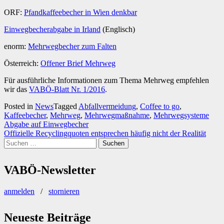
ORF:
Pfandkaffeebecher in Wien denkbar
Einwegbecherabgabe in Irland
(Englisch)
enorm:
Mehrwegbecher zum Falten
Österreich:
Offener Brief Mehrweg
Für ausführliche Informationen zum Thema Mehrweg empfehlen
wir das
VABÖ-Blatt Nr. 1/2016
.
Posted in
News
Tagged
Abfallvermeidung
,
Coffee to go
,
Kaffeebecher
,
Mehrweg
,
Mehrwegmaßnahme
,
Mehrwegsysteme
Beitragsnavigation
Abgabe auf Einwegbecher
Offizielle Recyclingquoten entsprechen häufig nicht der Realität
Suchen
nach:
VABÖ-Newsletter
anmelden
/
stornieren
Neueste Beiträge