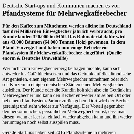
Deutsche Start-ups und Kommunen machen es vor:
Pfandsysteme für Mehrwegkaffeebecher
Für den Kaffee zum Mitnehmen werden alleine im Deutschland
fast drei Milliarden Einwegbecher jährlich verbraucht, pro
Stunde landen 320.000 im Müll. Das Rohmaterial dafür wird
aus 43.000 Bäumen (64.000 Tonnen Holz) gewonnen. In dem
Pfand-Vorzeige-Land haben nun einige Betriebe ein
Pfandsystem für Mehrwegkaffeebecher eingeführt. (Quelle:
enorm & Deutsche Umwelthilfe)
Wer nicht zum Einwegbecherberg beitragen möchte, kann sich
entweder ins Café hineinsetzen und das Getränk auf die altmodische
Art genießen, einen eigenen Mehrwegbecher mitnehmen oder sich
seit Kurzem in einigen deutschen Städten einen Mehrwegbecher
ausleihen. Der Kunde oder die Kundin holt sich also ein Getränk im
Mehrwegbecher und kann den Becher entweder am selben Ort oder
bei einem Pfandsystem-Partner zurückgeben. Dort wird der Becher
gereinigt und steht wieder zur Verfügung. Der Vorteil gegenüber
den herkömmlichen, persönlichen Mehrwegbechern ist, dass man
diesen, wenn er leer ist, einfach wieder abgeben kann und ihn weder
herumtragen noch selbst ausspülen muss.
Gerade Start-ups haben seit 2016 Pfandsysteme in mehreren