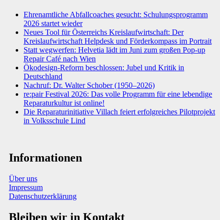
Ehrenamtliche Abfallcoaches gesucht: Schulungsprogramm
2026 startet wieder
Neues Tool für Österreichs Kreislaufwirtschaft: Der
Kreislaufwirtschaft Helpdesk und Förderkompass im Portrait
Statt wegwerfen: Helvetia lädt im Juni zum großen Pop-up
Repair Café nach Wien
Ökodesign-Reform beschlossen: Jubel und Kritik in
Deutschland
Nachruf: Dr. Walter Schober (1950–2026)
re:pair Festival 2026: Das volle Programm für eine lebendige
Reparaturkultur ist online!
Die Reparaturinitiative Villach feiert erfolgreiches Pilotprojekt
in Volksschule Lind
Informationen
Über uns
Impressum
Datenschutzerklärung
Bleiben wir in Kontakt