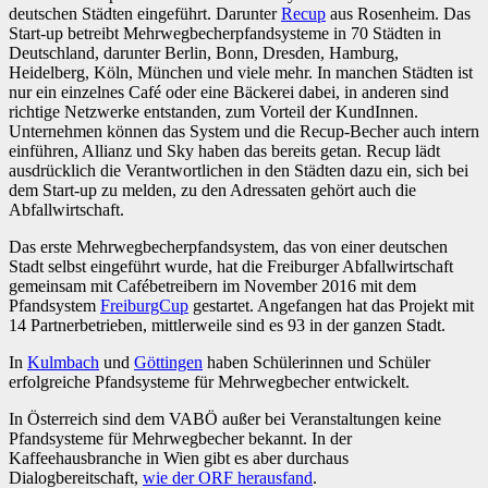
deutschen Städten eingeführt. Darunter
Recup
aus Rosenheim. Das
Start-up betreibt Mehrwegbecherpfandsysteme in 70 Städten in
Deutschland, darunter Berlin, Bonn, Dresden, Hamburg,
Heidelberg, Köln, München und viele mehr. In manchen Städten ist
nur ein einzelnes Café oder eine Bäckerei dabei, in anderen sind
richtige Netzwerke entstanden, zum Vorteil der KundInnen.
Unternehmen können das System und die Recup-Becher auch intern
einführen, Allianz und Sky haben das bereits getan. Recup lädt
ausdrücklich die Verantwortlichen in den Städten dazu ein, sich bei
dem Start-up zu melden, zu den Adressaten gehört auch die
Abfallwirtschaft.
Das erste Mehrwegbecherpfandsystem, das von einer deutschen
Stadt selbst eingeführt wurde, hat die Freiburger Abfallwirtschaft
gemeinsam mit Cafébetreibern im November 2016 mit dem
Pfandsystem
FreiburgCup
gestartet. Angefangen hat das Projekt mit
14 Partnerbetrieben, mittlerweile sind es 93 in der ganzen Stadt.
In
Kulmbach
und
Göttingen
haben Schülerinnen und Schüler
erfolgreiche Pfandsysteme für Mehrwegbecher entwickelt.
In Österreich sind dem VABÖ außer bei Veranstaltungen keine
Pfandsysteme für Mehrwegbecher bekannt. In der
Kaffeehausbranche in Wien gibt es aber durchaus
Dialogbereitschaft,
wie der ORF herausfand
.