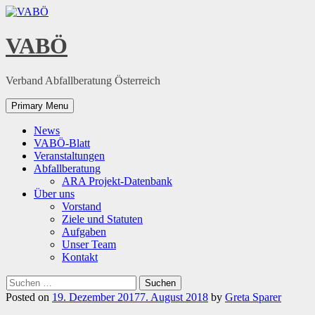
Skip
to
content
VABÖ
Verband Abfallberatung Österreich
Primary Menu
News
VABÖ-Blatt
Veranstaltungen
Abfallberatung
ARA Projekt-Datenbank
Über uns
Vorstand
Ziele und Statuten
Aufgaben
Unser Team
Kontakt
Suchen
nach:
Posted on
19. Dezember 2017
7. August 2018
by
Greta Sparer