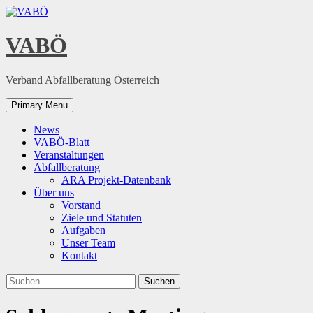
Skip
to
content
VABÖ
Verband Abfallberatung Österreich
Primary Menu
News
VABÖ-Blatt
Veranstaltungen
Abfallberatung
ARA Projekt-Datenbank
Über uns
Vorstand
Ziele und Statuten
Aufgaben
Unser Team
Kontakt
Suchen
nach: