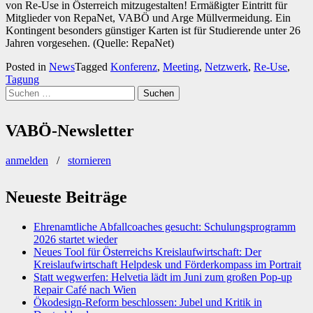
von Re-Use in Österreich mitzugestalten! Ermäßigter Eintritt für
Mitglieder von RepaNet, VABÖ und Arge Müllvermeidung. Ein
Kontingent besonders günstiger Karten ist für Studierende unter 26
Jahren vorgesehen. (Quelle: RepaNet)
Posted in
News
Tagged
Konferenz
,
Meeting
,
Netzwerk
,
Re-Use
,
Tagung
Suchen
nach:
VABÖ-Newsletter
anmelden
/
stornieren
Neueste Beiträge
Ehrenamtliche Abfallcoaches gesucht: Schulungsprogramm
2026 startet wieder
Neues Tool für Österreichs Kreislaufwirtschaft: Der
Kreislaufwirtschaft Helpdesk und Förderkompass im Portrait
Statt wegwerfen: Helvetia lädt im Juni zum großen Pop-up
Repair Café nach Wien
Ökodesign-Reform beschlossen: Jubel und Kritik in