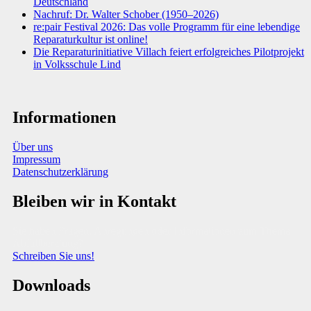
Deutschland
Nachruf: Dr. Walter Schober (1950–2026)
re:pair Festival 2026: Das volle Programm für eine lebendige
Reparaturkultur ist online!
Die Reparaturinitiative Villach feiert erfolgreiches Pilotprojekt
in Volksschule Lind
Informationen
Über uns
Impressum
Datenschutzerklärung
Bleiben wir in Kontakt
Sie haben Fragen, Anregungen oder Informationen zum Thema
Abfallberatung?
Schreiben Sie uns!
Downloads