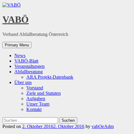
Skip
to
content
VABÖ
Verband Abfallberatung Österreich
Primary Menu
News
VABÖ-Blatt
Veranstaltungen
Abfallberatung
ARA Projekt-Datenbank
Über uns
Vorstand
Ziele und Statuten
Aufgaben
Unser Team
Kontakt
Suchen
nach:
Posted on
2. Oktober 2016
2. Oktober 2016
by
vabOeAdm