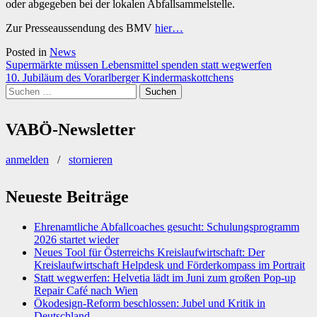
oder abgegeben bei der lokalen Abfallsammelstelle.
Zur Presseaussendung des BMV
hier…
Posted in
News
Beitragsnavigation
Supermärkte müssen Lebensmittel spenden statt wegwerfen
10. Jubiläum des Vorarlberger Kindermaskottchens
Suchen
nach:
VABÖ-Newsletter
anmelden
/
stornieren
Neueste Beiträge
Ehrenamtliche Abfallcoaches gesucht: Schulungsprogramm
2026 startet wieder
Neues Tool für Österreichs Kreislaufwirtschaft: Der
Kreislaufwirtschaft Helpdesk und Förderkompass im Portrait
Statt wegwerfen: Helvetia lädt im Juni zum großen Pop-up
Repair Café nach Wien
Ökodesign-Reform beschlossen: Jubel und Kritik in
Deutschland