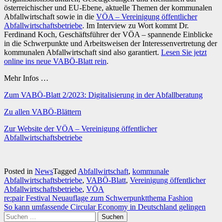
österreichischer und EU-Ebene, aktuelle Themen der kommunalen
Abfallwirtschaft sowie in die
VÖA – Vereinigung öffentlicher
Abfallwirtschaftsbetriebe
. Im Interview zu Wort kommt Dr.
Ferdinand Koch, Geschäftsführer der VÖA – spannende Einblicke
in die Schwerpunkte und Arbeitsweisen der Interessenvertretung der
kommunalen Abfallwirtschaft sind also garantiert.
Lesen Sie jetzt
online ins neue VABÖ-Blatt rein
.
Mehr Infos …
Zum VABÖ-Blatt 2/2023: Digitalisierung in der Abfallberatung
Zu allen VABÖ-Blättern
Zur Website der VÖA – Vereinigung öffentlicher
Abfallwirtschaftsbetriebe
Posted in
News
Tagged
Abfallwirtschaft
,
kommunale
Abfallwirtschaftsbetriebe
,
VABÖ-Blatt
,
Vereinigung öffentlicher
Abfallwirtschaftsbetriebe
,
VÖA
Beitragsnavigation
re:pair Festival Neuauflage zum Schwerpunktthema Fashion
So kann umfassende Circular Economy in Deutschland gelingen
Suchen