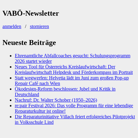
nach:
VABÖ-Newsletter
anmelden
/
stornieren
Neueste Beiträge
Ehrenamtliche Abfallcoaches gesucht: Schulungsprogramm
2026 startet wieder
Neues Tool für Österreichs Kreislaufwirtschaft: Der
Kreislaufwirtschaft Helpdesk und Förderkompass im Portrait
Statt wegwerfen: Helvetia lädt im Juni zum großen Pop-up
Repair Café nach Wien
Ökodesign-Reform beschlossen: Jubel und Kritik in
Deutschland
Nachruf: Dr. Walter Schober (1950–2026)
re:pair Festival 2026: Das volle Programm für eine lebendige
Reparaturkultur ist online!
Die Reparaturinitiative Villach feiert erfolgreiches Pilotprojekt
in Volksschule Lind