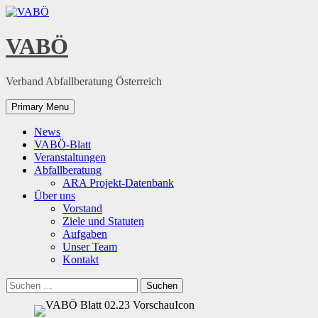
Skip
to
content
VABÖ
Verband Abfallberatung Österreich
Primary Menu
News
VABÖ-Blatt
Veranstaltungen
Abfallberatung
ARA Projekt-Datenbank
Über uns
Vorstand
Ziele und Statuten
Aufgaben
Unser Team
Kontakt
Suchen
nach: