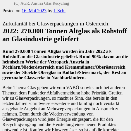
(C) AGR, Austria Glas Recycling
Posted on
16. Mai 2023
by
I. Sch.
Zirkularität bei Glasverpackungen in Österreich:
2022: 270.000 Tonnen Altglas als Rohstoff
an Glasindustrie geliefert
Rund 270.000 Tonnen Altglas wurden im Jahr 2022 als
Rohstoff an die Glasindustrie geliefert. Rund 90% davon an die
heimischen Werke der Vetropack Austria in
Pöchlarn/Niederösterreich und Kremsmünster/Oberösterreich
sowie der Stoelzle Oberglas in Köflach/Steiermark, der Rest an
grenznahe Glaswerke in Nachbarländern.
Beim Thema Glas geben wir vom VABÖ so wie auch bei anderen
Themen dem Punkt der Abfallvermeidung hohe Priorität. Greifen
wir zu Glasverpackungen, so macht es Sinn, das bereits in den
letzten Jahren schrittweise erweiterte und künftig noch verstärkt
ausgebaute Angebot an Mehrwegverpackungen in Anspruch zu
nehmen. Denn durch die Wiederverwendung von
Glasverpackungen wird jene Energie eingespart, die für den
Recyclingvorgang und die Herstellung eines neuen Produktes
notwendig ist. Kaufen wir Einweggläser, so ist auf die korrekte