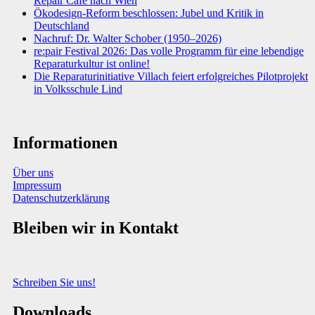
Repair Café nach Wien
Ökodesign-Reform beschlossen: Jubel und Kritik in
Deutschland
Nachruf: Dr. Walter Schober (1950–2026)
re:pair Festival 2026: Das volle Programm für eine lebendige
Reparaturkultur ist online!
Die Reparaturinitiative Villach feiert erfolgreiches Pilotprojekt
in Volksschule Lind
Informationen
Über uns
Impressum
Datenschutzerklärung
Bleiben wir in Kontakt
Sie haben Fragen, Anregungen oder Informationen zum Thema
Abfallberatung?
Schreiben Sie uns!
Downloads