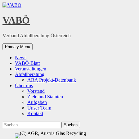
Skip
to
content
VABÖ
Verband Abfallberatung Österreich
Primary Menu
News
VABÖ-Blatt
Veranstaltungen
Abfallberatung
ARA Projekt-Datenbank
Über uns
Vorstand
Ziele und Statuten
Aufgaben
Unser Team
Kontakt
Suchen
nach: