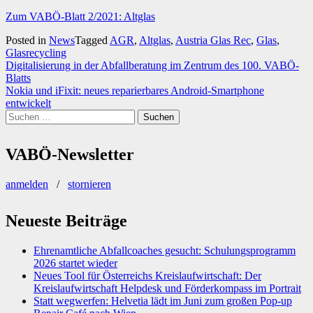
Zum VABÖ-Blatt 2/2021: Altglas
Posted in
News
Tagged
AGR
,
Altglas
,
Austria Glas Rec
,
Glas
,
Glasrecycling
Beitragsnavigation
Digitalisierung in der Abfallberatung im Zentrum des 100. VABÖ-
Blatts
Nokia und iFixit: neues reparierbares Android-Smartphone
entwickelt
Suchen
nach:
VABÖ-Newsletter
anmelden
/
stornieren
Neueste Beiträge
Ehrenamtliche Abfallcoaches gesucht: Schulungsprogramm
2026 startet wieder
Neues Tool für Österreichs Kreislaufwirtschaft: Der
Kreislaufwirtschaft Helpdesk und Förderkompass im Portrait
Statt wegwerfen: Helvetia lädt im Juni zum großen Pop-up