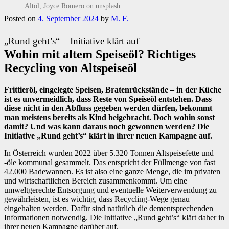
Altöl, Joyce Romero on unsplash
Posted on
4. September 2024
by
M. F.
„Rund geht’s“ – Initiative klärt auf
Wohin mit altem Speiseöl? Richtiges
Recycling von Altspeiseöl
Frittieröl, eingelegte Speisen, Bratenrückstände – in der Küche
ist es unvermeidlich, dass Reste von Speiseöl entstehen. Dass
diese nicht in den Abfluss gegeben werden dürfen, bekommt
man meistens bereits als Kind beigebracht. Doch wohin sonst
damit? Und was kann daraus noch gewonnen werden? Die
Initiative „Rund geht’s“ klärt in ihrer neuen Kampagne auf.
In Österreich wurden 2022 über 5.320 Tonnen Altspeisefette und
-öle kommunal gesammelt. Das entspricht der Füllmenge von fast
42.000 Badewannen. Es ist also eine ganze Menge, die im privaten
und wirtschaftlichen Bereich zusammenkommt. Um eine
umweltgerechte Entsorgung und eventuelle Weiterverwendung zu
gewährleisten, ist es wichtig, dass Recycling-Wege genau
eingehalten werden. Dafür sind natürlich die dementsprechenden
Informationen notwendig. Die Initiative „Rund geht’s“ klärt daher in
ihrer neuen Kampagne darüber auf.