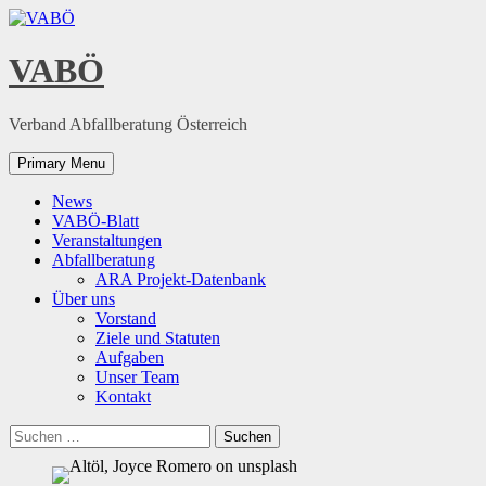
Skip
to
content
VABÖ
Verband Abfallberatung Österreich
Primary Menu
News
VABÖ-Blatt
Veranstaltungen
Abfallberatung
ARA Projekt-Datenbank
Über uns
Vorstand
Ziele und Statuten
Aufgaben
Unser Team
Kontakt
Suchen
nach: