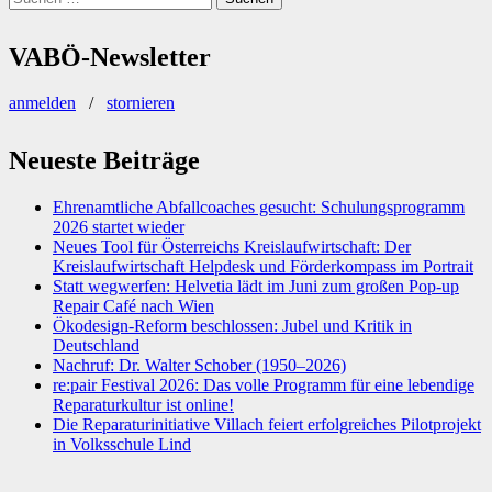
nach:
VABÖ-Newsletter
anmelden
/
stornieren
Neueste Beiträge
Ehrenamtliche Abfallcoaches gesucht: Schulungsprogramm
2026 startet wieder
Neues Tool für Österreichs Kreislaufwirtschaft: Der
Kreislaufwirtschaft Helpdesk und Förderkompass im Portrait
Statt wegwerfen: Helvetia lädt im Juni zum großen Pop-up
Repair Café nach Wien
Ökodesign-Reform beschlossen: Jubel und Kritik in
Deutschland
Nachruf: Dr. Walter Schober (1950–2026)
re:pair Festival 2026: Das volle Programm für eine lebendige
Reparaturkultur ist online!
Die Reparaturinitiative Villach feiert erfolgreiches Pilotprojekt
in Volksschule Lind