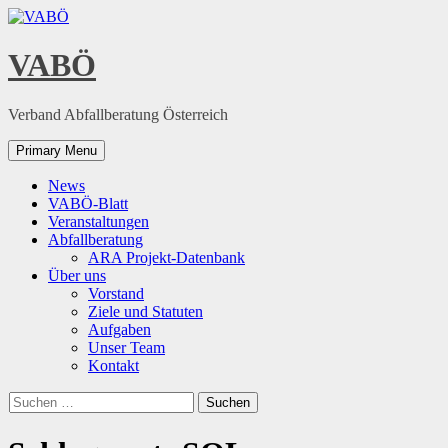
Skip
to
content
VABÖ
Verband Abfallberatung Österreich
Primary Menu
News
VABÖ-Blatt
Veranstaltungen
Abfallberatung
ARA Projekt-Datenbank
Über uns
Vorstand
Ziele und Statuten
Aufgaben
Unser Team
Kontakt
Suchen
nach: