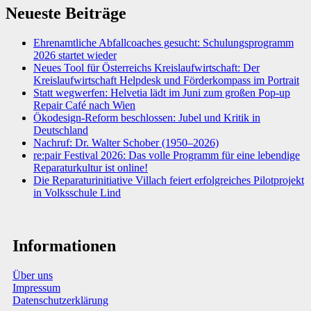
Neueste Beiträge
Ehrenamtliche Abfallcoaches gesucht: Schulungsprogramm
2026 startet wieder
Neues Tool für Österreichs Kreislaufwirtschaft: Der
Kreislaufwirtschaft Helpdesk und Förderkompass im Portrait
Statt wegwerfen: Helvetia lädt im Juni zum großen Pop-up
Repair Café nach Wien
Ökodesign-Reform beschlossen: Jubel und Kritik in
Deutschland
Nachruf: Dr. Walter Schober (1950–2026)
re:pair Festival 2026: Das volle Programm für eine lebendige
Reparaturkultur ist online!
Die Reparaturinitiative Villach feiert erfolgreiches Pilotprojekt
in Volksschule Lind
Informationen
Über uns
Impressum
Datenschutzerklärung