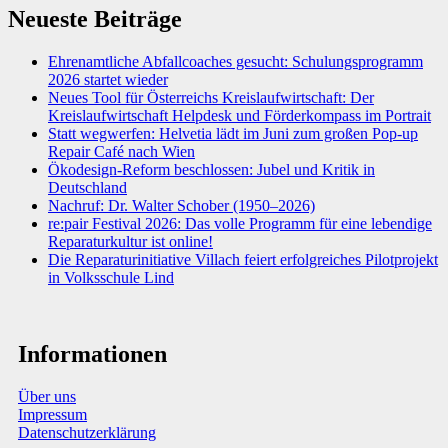
Neueste Beiträge
Ehrenamtliche Abfallcoaches gesucht: Schulungsprogramm
2026 startet wieder
Neues Tool für Österreichs Kreislaufwirtschaft: Der
Kreislaufwirtschaft Helpdesk und Förderkompass im Portrait
Statt wegwerfen: Helvetia lädt im Juni zum großen Pop-up
Repair Café nach Wien
Ökodesign-Reform beschlossen: Jubel und Kritik in
Deutschland
Nachruf: Dr. Walter Schober (1950–2026)
re:pair Festival 2026: Das volle Programm für eine lebendige
Reparaturkultur ist online!
Die Reparaturinitiative Villach feiert erfolgreiches Pilotprojekt
in Volksschule Lind
Informationen
Über uns
Impressum
Datenschutzerklärung