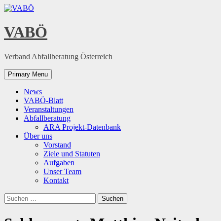
Skip
to
content
VABÖ
Verband Abfallberatung Österreich
Primary Menu
News
VABÖ-Blatt
Veranstaltungen
Abfallberatung
ARA Projekt-Datenbank
Über uns
Vorstand
Ziele und Statuten
Aufgaben
Unser Team
Kontakt
Suchen
nach: