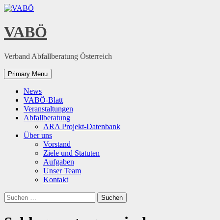
Skip
to
content
VABÖ
Verband Abfallberatung Österreich
Primary Menu
News
VABÖ-Blatt
Veranstaltungen
Abfallberatung
ARA Projekt-Datenbank
Über uns
Vorstand
Ziele und Statuten
Aufgaben
Unser Team
Kontakt
Suchen
nach: