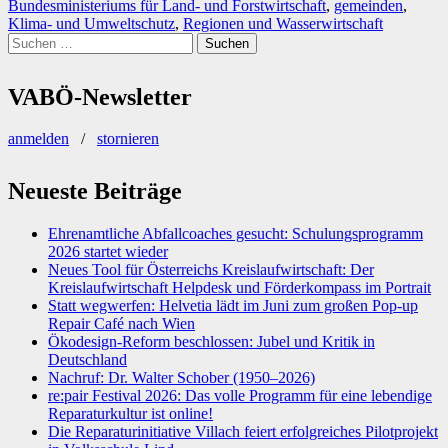
Bundesministeriums für Land- und Forstwirtschaft
,
gemeinden
,
Klima- und Umweltschutz
,
Regionen und Wasserwirtschaft
Suchen
nach:
VABÖ-Newsletter
anmelden
/
stornieren
Neueste Beiträge
Ehrenamtliche Abfallcoaches gesucht: Schulungsprogramm
2026 startet wieder
Neues Tool für Österreichs Kreislaufwirtschaft: Der
Kreislaufwirtschaft Helpdesk und Förderkompass im Portrait
Statt wegwerfen: Helvetia lädt im Juni zum großen Pop-up
Repair Café nach Wien
Ökodesign-Reform beschlossen: Jubel und Kritik in
Deutschland
Nachruf: Dr. Walter Schober (1950–2026)
re:pair Festival 2026: Das volle Programm für eine lebendige
Reparaturkultur ist online!
Die Reparaturinitiative Villach feiert erfolgreiches Pilotprojekt