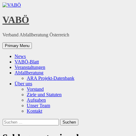
Skip
to
content
VABÖ
Verband Abfallberatung Österreich
Primary Menu
News
VABÖ-Blatt
Veranstaltungen
Abfallberatung
ARA Projekt-Datenbank
Über uns
Vorstand
Ziele und Statuten
Aufgaben
Unser Team
Kontakt
Suchen
nach: