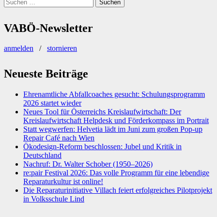
Suchen
nach:
VABÖ-Newsletter
anmelden
/
stornieren
Neueste Beiträge
Ehrenamtliche Abfallcoaches gesucht: Schulungsprogramm
2026 startet wieder
Neues Tool für Österreichs Kreislaufwirtschaft: Der
Kreislaufwirtschaft Helpdesk und Förderkompass im Portrait
Statt wegwerfen: Helvetia lädt im Juni zum großen Pop-up
Repair Café nach Wien
Ökodesign-Reform beschlossen: Jubel und Kritik in
Deutschland
Nachruf: Dr. Walter Schober (1950–2026)
re:pair Festival 2026: Das volle Programm für eine lebendige
Reparaturkultur ist online!
Die Reparaturinitiative Villach feiert erfolgreiches Pilotprojekt
in Volksschule Lind