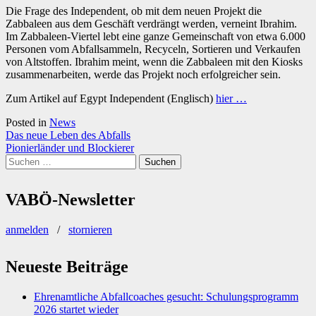
Die Frage des Independent, ob mit dem neuen Projekt die
Zabbaleen aus dem Geschäft verdrängt werden, verneint Ibrahim.
Im Zabbaleen-Viertel lebt eine ganze Gemeinschaft von etwa 6.000
Personen vom Abfallsammeln, Recyceln, Sortieren und Verkaufen
von Altstoffen. Ibrahim meint, wenn die Zabbaleen mit den Kiosks
zusammenarbeiten, werde das Projekt noch erfolgreicher sein.
Zum Artikel auf Egypt Independent (Englisch)
hier …
Posted in
News
Beitragsnavigation
Das neue Leben des Abfalls
Pionierländer und Blockierer
Suchen
nach:
VABÖ-Newsletter
anmelden
/
stornieren
Neueste Beiträge
Ehrenamtliche Abfallcoaches gesucht: Schulungsprogramm
2026 startet wieder