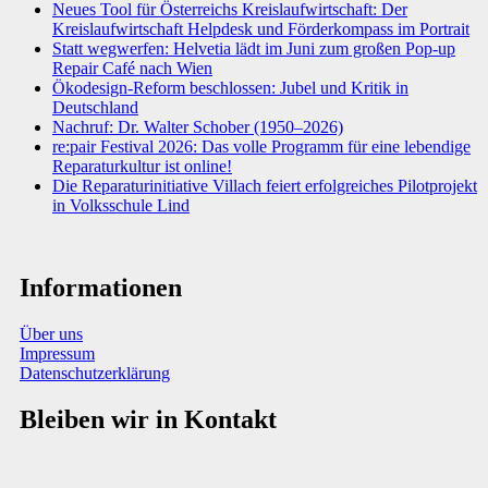
Neues Tool für Österreichs Kreislaufwirtschaft: Der
Kreislaufwirtschaft Helpdesk und Förderkompass im Portrait
Statt wegwerfen: Helvetia lädt im Juni zum großen Pop-up
Repair Café nach Wien
Ökodesign-Reform beschlossen: Jubel und Kritik in
Deutschland
Nachruf: Dr. Walter Schober (1950–2026)
re:pair Festival 2026: Das volle Programm für eine lebendige
Reparaturkultur ist online!
Die Reparaturinitiative Villach feiert erfolgreiches Pilotprojekt
in Volksschule Lind
Informationen
Über uns
Impressum
Datenschutzerklärung
Bleiben wir in Kontakt
Sie haben Fragen, Anregungen oder Informationen zum Thema
Abfallberatung?