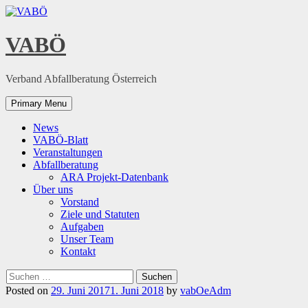
Skip
to
content
VABÖ
Verband Abfallberatung Österreich
Primary Menu
News
VABÖ-Blatt
Veranstaltungen
Abfallberatung
ARA Projekt-Datenbank
Über uns
Vorstand
Ziele und Statuten
Aufgaben
Unser Team
Kontakt
Suchen
nach:
Posted on
29. Juni 2017
1. Juni 2018
by
vabOeAdm